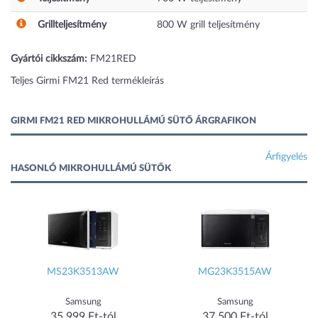
Grillteljesítmény
800
W grill teljesítmény
Gyártói cikkszám:
FM21RED
Teljes Girmi FM21 Red termékleírás
GIRMI FM21 RED MIKROHULLÁMÚ SÜTŐ ÁRGRAFIKON
Árfigyelés
HASONLÓ MIKROHULLÁMÚ SÜTŐK
MS23K3513AW
MG23K3515AW
Samsung
Samsung
35 999 Ft-tól
37 500 Ft-tól