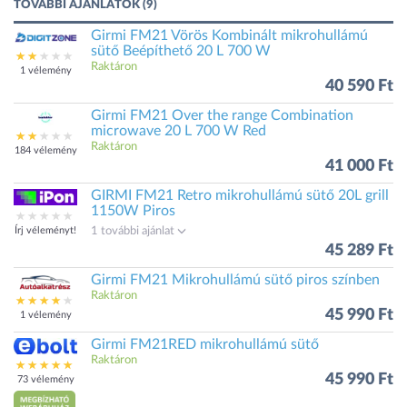
TOVÁBBI AJÁNLATOK (9)
Girmi FM21 Vörös Kombinált mikrohullámú
sütő Beépíthető 20 L 700 W
Raktáron
1 vélemény
40 590 Ft
Girmi FM21 Over the range Combination
microwave 20 L 700 W Red
Raktáron
184 vélemény
41 000 Ft
GIRMI FM21 Retro mikrohullámú sütő 20L grill
1150W Piros
Írj véleményt!
1 további ajánlat
45 289 Ft
Girmi FM21 Mikrohullámú sütő piros színben
Raktáron
45 990 Ft
1 vélemény
Girmi FM21RED mikrohullámú sütő
Raktáron
45 990 Ft
73 vélemény