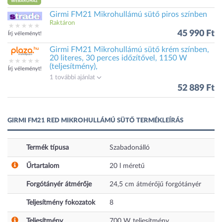
Girmi FM21 Mikrohullámú sütő piros színben
Raktáron
45 990 Ft
Írj véleményt!
Girmi FM21 Mikrohullámú sütő krém színben,
20 literes, 30 perces időzítővel, 1150 W
(teljesítmény),
Írj véleményt!
1 további ajánlat
52 889 Ft
GIRMI FM21 RED MIKROHULLÁMÚ SÜTŐ TERMÉKLEÍRÁS
Termék típusa
Szabadonálló
Űrtartalom
20
l
méretű
Forgótányér átmérője
24,5
cm
átmérőjű forgótányér
Teljesítmény fokozatok
8
Teljesítmény
700
W teljesítmény