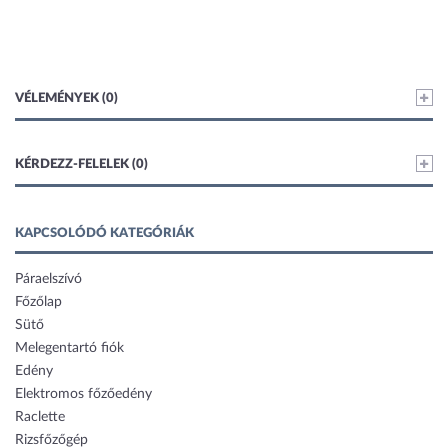
VÉLEMÉNYEK (0)
KÉRDEZZ-FELELEK (0)
KAPCSOLÓDÓ KATEGÓRIÁK
Páraelszívó
Főzőlap
Sütő
Melegentartó fiók
Edény
Elektromos főzőedény
Raclette
Rizsfőzőgép