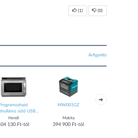
(1)
(0)
Árfigyelés
Programozható
MW001GZ
M 2234 SC
ohullámú sütő USB-
tal 1800W, HENDI,
Hendi
Makita
Miele
230V/3000W,
404 130 Ft-tól
394 900 Ft-tól
417 905 Ft-tó
0x419x(H)336mm