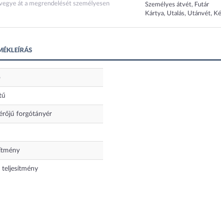
s vegye át a megrendelését személyesen
Személyes átvét, Futár
Kártya, Utalás, Utánvét, K
ÉKLEÍRÁS
ó
tű
rőjű forgótányér
ítmény
 teljesítmény