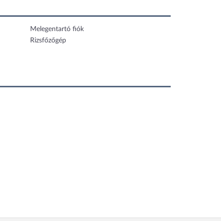
Melegentartó fiók
Rizsfőzőgép