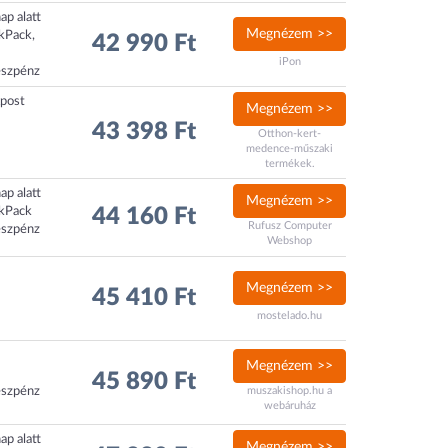
ap alatt
Megnézem >>
ckPack,
42 990 Ft
iPon
észpénz
xpost
Megnézem >>
43 398 Ft
Otthon-kert-
medence-műszaki
termékek.
ap alatt
Megnézem >>
ckPack
44 160 Ft
Rufusz Computer
észpénz
Webshop
Megnézem >>
45 410 Ft
mostelado.hu
Megnézem >>
45 890 Ft
észpénz
muszakishop.hu a
webáruház
ap alatt
Megnézem >>