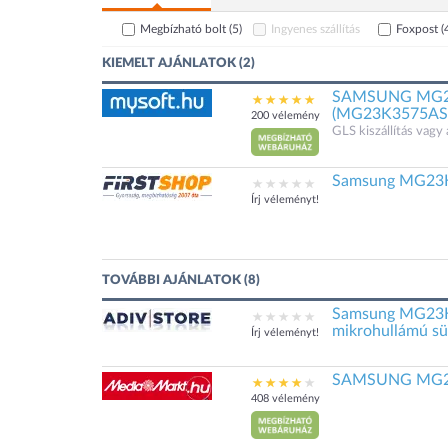
Megbízható bolt
(5)
Ingyenes szállítás
Foxpost
(
KIEMELT AJÁNLATOK (2)
SAMSUNG MG23K
(MG23K3575AS
200 vélemény
GLS kiszállítás vagy 
Samsung MG23K
Írj véleményt!
TOVÁBBI AJÁNLATOK (8)
Samsung MG23K3
mikrohullámú süt
Írj véleményt!
SAMSUNG MG23K
408 vélemény