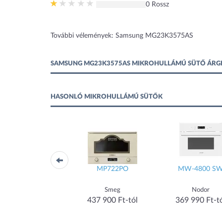
0 Rossz
További vélemények: Samsung MG23K3575AS
SAMSUNG MG23K3575AS MIKROHULLÁMÚ SÜTŐ ÁRG
HASONLÓ MIKROHULLÁMÚ SÜTŐK
MP722AO
MP722PO
MW-4800 S
Smeg
Smeg
Nodor
437 900 Ft-tól
437 900 Ft-tól
369 990 Ft-t