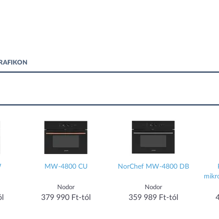
RAFIKON
W
MW-4800 CU
NorChef MW-4800 DB
mikr
port
Nodor
Nodor
ól
379 990 Ft-tól
359 989 Ft-tól
56