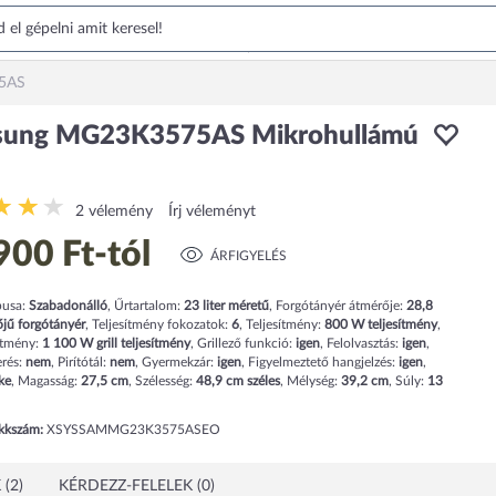
5AS
sung MG23K3575AS Mikrohullámú
2 vélemény
Írj véleményt
900 Ft
-tól
ÁRFIGYELÉS
pusa:
Szabadonálló
,
Űrtartalom:
23
liter
méretű
,
Forgótányér átmérője:
28,8
jű forgótányér
,
Teljesítmény fokozatok:
6
,
Teljesítmény:
800
W teljesítmény
,
sítmény:
1 100
W grill teljesítmény
,
Grillező funkció:
igen
,
Felolvasztás:
igen
,
rés:
nem
,
Pirítótál:
nem
,
Gyermekzár:
igen
,
Figyelmeztető hangjelzés:
igen
,
ke
,
Magasság:
27,5
cm
,
Szélesség:
48,9
cm
széles
,
Mélység:
39,2
cm
,
Súly:
13
ikkszám:
XSYSSAMMG23K3575ASEO
(2)
KÉRDEZZ-FELELEK (0)