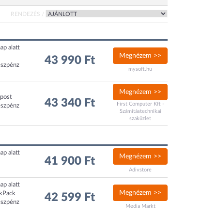
RENDEZÉS /
ap alatt
Megnézem >>
43 990 Ft
észpénz
mysoft.hu
Megnézem >>
xpost
43 340 Ft
First Computer Kft -
észpénz
Számítástechnikai
szaküzlet
ap alatt
Megnézem >>
41 900 Ft
Adivstore
ap alatt
Megnézem >>
ckPack
42 599 Ft
észpénz
Media Markt