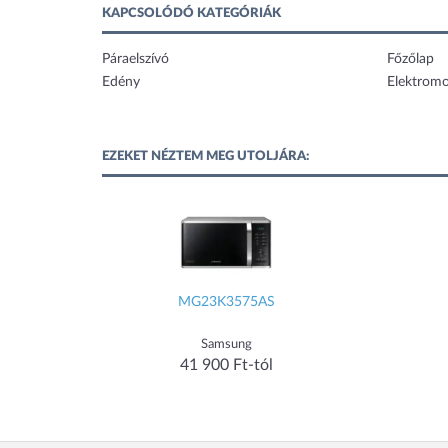
KAPCSOLÓDÓ KATEGÓRIÁK
Páraelszívó
Főzőlap
Edény
Elektrom
EZEKET NÉZTEM MEG UTOLJÁRA:
MG23K3575AS
Samsung
41 900 Ft-tól