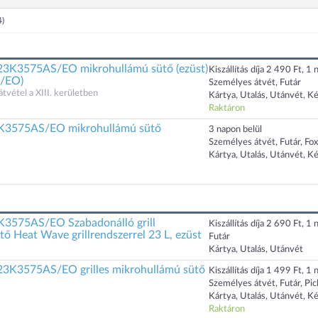
4)
3575AS/EO mikrohullámú sütő (ezüst)
Kiszállítás díja 2 490 Ft, 1 n
/EO)
Személyes átvét, Futár
átvétel a XIII. kerületben
Kártya, Utalás, Utánvét, K
Raktáron
3575AS/EO mikrohullámú sütő
3 napon belül
Személyes átvét, Futár, Fo
Kártya, Utalás, Utánvét, K
575AS/EO Szabadonálló grill
Kiszállítás díja 2 690 Ft, 1 n
ő Heat Wave grillrendszerrel 23 L, ezüst
Futár
Kártya, Utalás, Utánvét
3575AS/EO grilles mikrohullámú sütő
Kiszállítás díja 1 499 Ft, 1 n
Személyes átvét, Futár, Pi
Kártya, Utalás, Utánvét, K
Raktáron