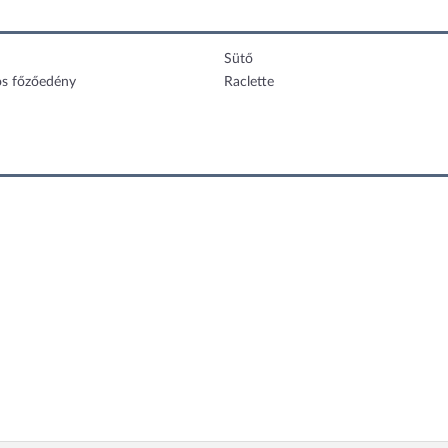
Sütő
os főzőedény
Raclette