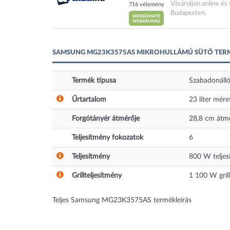
Vásároljon online é
716 vélemény
Budapesten.
SAMSUNG MG23K3575AS MIKROHULLÁMÚ SÜTŐ TERM
Termék típusa
Szabadonáll
Űrtartalom
23
liter
mére
Forgótányér átmérője
28,8
cm
átmé
Teljesítmény fokozatok
6
Teljesítmény
800
W teljes
Grillteljesítmény
1 100
W grill
Teljes Samsung MG23K3575AS termékleírás