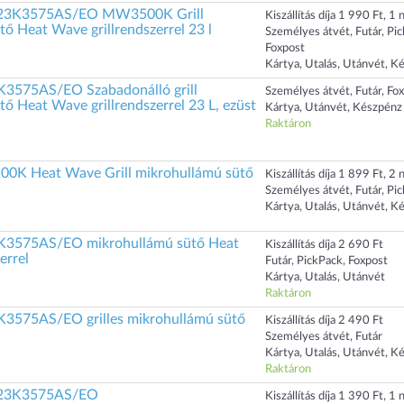
K3575AS/EO MW3500K Grill
Kiszállítás díja 1 990 Ft, 1 n
ő Heat Wave grillrendszerrel 23 l
Személyes átvét, Futár, Pi
Foxpost
Kártya, Utalás, Utánvét, K
575AS/EO Szabadonálló grill
Személyes átvét, Futár, Fo
ő Heat Wave grillrendszerrel 23 L, ezüst
Kártya, Utánvét, Készpénz
Raktáron
K Heat Wave Grill mikrohullámú sütő
Kiszállítás díja 1 899 Ft, 2 n
Személyes átvét, Futár, Pi
Kártya, Utalás, Utánvét, K
3575AS/EO mikrohullámú sütő Heat
Kiszállítás díja 2 690 Ft
errel
Futár, PickPack, Foxpost
Kártya, Utalás, Utánvét
Raktáron
575AS/EO grilles mikrohullámú sütő
Kiszállítás díja 2 490 Ft
Személyes átvét, Futár
Kártya, Utalás, Utánvét, K
Raktáron
3K3575AS/EO
Kiszállítás díja 1 390 Ft, 1 n