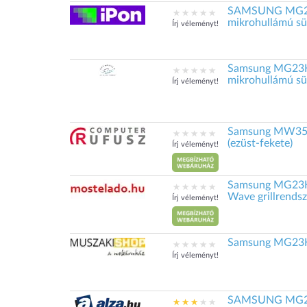
SAMSUNG MG23
mikrohullámú süt
Írj véleményt!
Samsung MG23K3
mikrohullámú süt
Írj véleményt!
Samsung MW3500
(ezüst-fekete)
Írj véleményt!
Samsung MG23K
Wave grillrendsz
Írj véleményt!
Samsung MG23K3
Írj véleményt!
SAMSUNG MG2