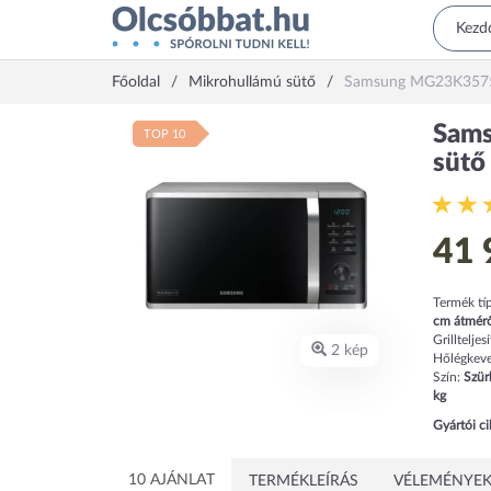
Főoldal
Mikrohullámú sütő
Samsung MG23K357
Sam
TOP 10
sütő
41 
Termék tí
cm
átmérő
Grilltelje
2 kép
Hőlégkeve
Szín:
Szür
kg
Gyártói c
10 AJÁNLAT
TERMÉKLEÍRÁS
VÉLEMÉNYEK 