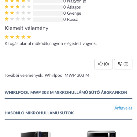
0 Nagyon jó
0 Átlagos
0 Gyenge
0 Rossz
Kiemelt vélemény
Kifogástalanul működik,nagyon elégedett vagyok.
(0)
(0)
További vélemények: Whirlpool MWP 303 M
WHIRLPOOL MWP 303 M MIKROHULLÁMÚ SÜTŐ ÁRGRAFIKON
Árfigyelés
HASONLÓ MIKROHULLÁMÚ SÜTŐK