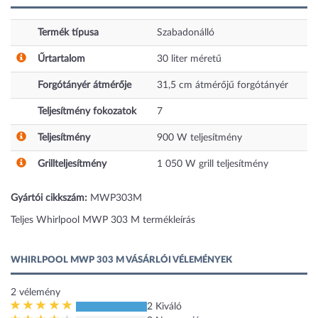
Termék típusa
Szabadonálló
Űrtartalom
30
liter
méretű
Forgótányér átmérője
31,5
cm
átmérőjű forgótányér
Teljesítmény fokozatok
7
Teljesítmény
900
W teljesítmény
Grillteljesítmény
1 050
W grill teljesítmény
Gyártói cikkszám:
MWP303M
Teljes Whirlpool MWP 303 M termékleírás
WHIRLPOOL MWP 303 M VÁSÁRLÓI VÉLEMÉNYEK
2
vélemény
2 Kiváló