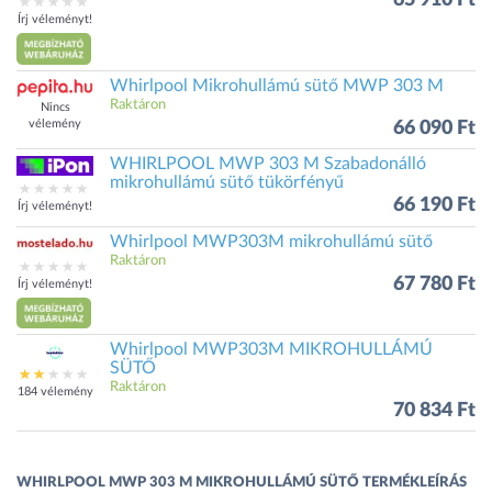
65 910 Ft
Írj véleményt!
Whirlpool Mikrohullámú sütő MWP 303 M
Raktáron
Nincs
vélemény
66 090 Ft
WHIRLPOOL MWP 303 M Szabadonálló
mikrohullámú sütő tükörfényű
66 190 Ft
Írj véleményt!
Whirlpool MWP303M mikrohullámú sütő
Raktáron
67 780 Ft
Írj véleményt!
Whirlpool MWP303M MIKROHULLÁMÚ
SÜTŐ
Raktáron
184 vélemény
70 834 Ft
WHIRLPOOL MWP 303 M MIKROHULLÁMÚ SÜTŐ TERMÉKLEÍRÁS