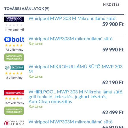
HIRDETÉS
TOVÁBBI AJÁNLATOK (9)
Whirlpool MWP 303 M Mikrohullámú sütő
59 900 Ft
Írj véleményt!
Whirlpool MWP303M mikrohullámú sütő
Raktáron
59 990 Ft
73 vélemény
Whirlpool MIKROHULLÁMÚ SÜTŐ MWP 303
M
Raktáron
8 vélemény
62 190 Ft
WHIRLPOOL MWP 303 M Mikrohullámú sütő,
grill funkció, kelesztés, joghurt készítés,
AutoClean öntisztítás
409 vélemény
Raktáron
62 499 Ft
Whirlpool MWP303M mikrohullámú sütő