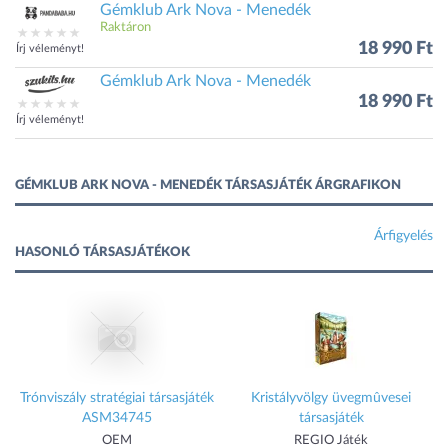
Gémklub Ark Nova - Menedék
Raktáron
18 990 Ft
Írj véleményt!
Gémklub Ark Nova - Menedék
18 990 Ft
Írj véleményt!
GÉMKLUB ARK NOVA - MENEDÉK TÁRSASJÁTÉK ÁRGRAFIKON
Árfigyelés
HASONLÓ TÁRSASJÁTÉKOK
Trónviszály stratégiai társasjáték
Kristályvölgy üvegmûvesei
ASM34745
társasjáték
OEM
REGIO Játék