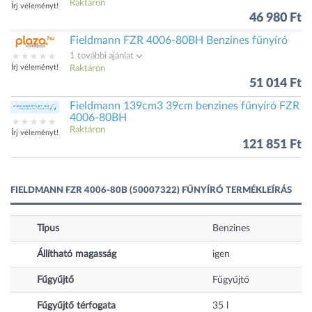
Raktáron
Írj véleményt!
46 980 Ft
Fieldmann FZR 4006-80BH Benzines fűnyíró
1 további ajánlat
Írj véleményt!
Raktáron
51 014 Ft
Fieldmann 139cm3 39cm benzines fűnyíró FZR
4006-80BH
Raktáron
Írj véleményt!
121 851 Ft
FIELDMANN FZR 4006-80B (50007322) FŰNYÍRÓ TERMÉKLEÍRÁS
Típus
Benzines
Állítható magasság
igen
Fűgyűjtő
Fűgyűjtő
Fűgyűjtő térfogata
35
l