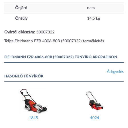
Önjáró
nem
Önsúly
14,5
kg
Gyártói cikkszám:
50007322
Teljes Fieldmann FZR 4006-80B (50007322) termékleírás
FIELDMANN FZR 4006-80B (50007322) FŰNYÍRÓ ÁRGRAFIKON
Árfigyelés
HASONLÓ FŰNYÍRÓK
1845
4024