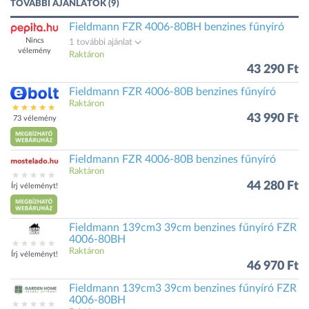
TOVÁBBI AJÁNLATOK (9)
Fieldmann FZR 4006-80BH benzines fűnyíró
Nincs
1 további ajánlat
vélemény
Raktáron
43 290 Ft
Fieldmann FZR 4006-80B benzines fűnyíró
Raktáron
43 990 Ft
73 vélemény
Fieldmann FZR 4006-80B benzines fűnyíró
Raktáron
44 280 Ft
Írj véleményt!
Fieldmann 139cm3 39cm benzines fűnyíró FZR
4006-80BH
Raktáron
Írj véleményt!
46 970 Ft
Fieldmann 139cm3 39cm benzines fűnyíró FZR
4006-80BH