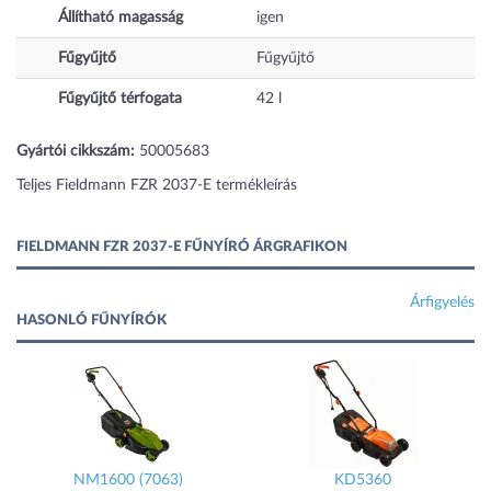
Állítható magasság
igen
Fűgyűjtő
Fűgyűjtő
Fűgyűjtő térfogata
42
l
Gyártói cikkszám:
50005683
Teljes Fieldmann FZR 2037-E termékleírás
FIELDMANN FZR 2037-E FŰNYÍRÓ ÁRGRAFIKON
Árfigyelés
HASONLÓ FŰNYÍRÓK
NM1600 (7063)
KD5360