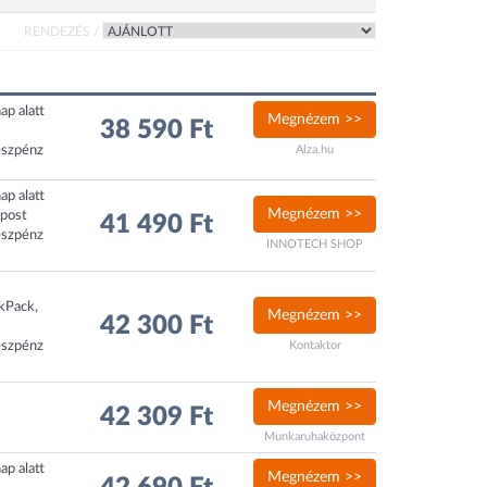
RENDEZÉS /
ap alatt
Megnézem >>
38 590 Ft
észpénz
Alza.hu
ap alatt
Megnézem >>
xpost
41 490 Ft
észpénz
INNOTECH SHOP
ckPack,
Megnézem >>
42 300 Ft
észpénz
Kontaktor
Megnézem >>
42 309 Ft
Munkaruhaközpont
ap alatt
Megnézem >>