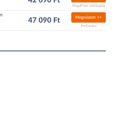
42 690 Ft
MegaPlace webáruház
tt
Megnézem >>
47 090 Ft
ProGarden