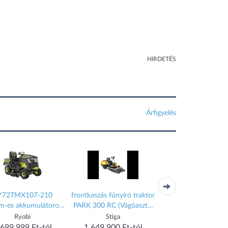
HIRDETÉS
Árfigyelés
Y72TMX107-210
frontkaszás fűnyíró traktor
fűgyűjtős fűnyíró tr
m-es akkumulátoros
PARK 300 RC (Vágóasztal
ESTATE 7102 
des fűnyíró traktor
95Q) (2F5820425/ST1)
Ryobi
Stiga
Stiga
ulátorral és töltővel
 699 999 Ft-tól
1 649 900 Ft-tól
1 849 900 Ft-t