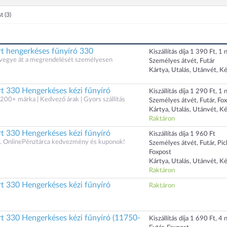
st
(3)
 hengerkéses fűnyíró 330
Kiszállítás díja 1 390 Ft, 1 n
s vegye át a megrendelését személyesen
Személyes átvét, Futár
Kártya, Utalás, Utánvét, K
 330 Hengerkéses kézi fűnyíró
Kiszállítás díja 1 290 Ft, 1 n
200+ márka | Kedvező árak | Gyors szállítás
Személyes átvét, Futár, Fo
Kártya, Utalás, Utánvét, K
Raktáron
 330 Hengerkéses kézi fűnyíró
Kiszállítás díja 1 960 Ft
 OnlinePénztárca kedvezmény és kuponok!
Személyes átvét, Futár, Pi
Foxpost
Kártya, Utalás, Utánvét, K
Raktáron
 330 Hengerkéses kézi fűnyíró
Raktáron
 330 Hengerkéses kézi fűnyíró (11750-
Kiszállítás díja 1 690 Ft, 4 n