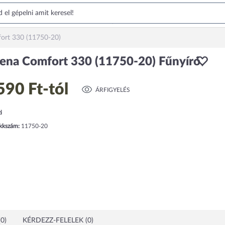
ort 330 (11750-20)
ena Comfort 330 (11750-20) Fűnyíró
590 Ft
-tól
ÁRFIGYELÉS
i
ikkszám:
11750-20
0)
KÉRDEZZ-FELELEK (0)