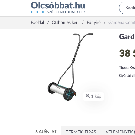
Főoldal
Otthon és kert
Fűnyíró
Gardena Comf
Gard
38 
Típus:
Kéz
Gyártói c
1 kép
6 AJÁNLAT
TERMÉKLEÍRÁS
VÉLEMÉNYEK (