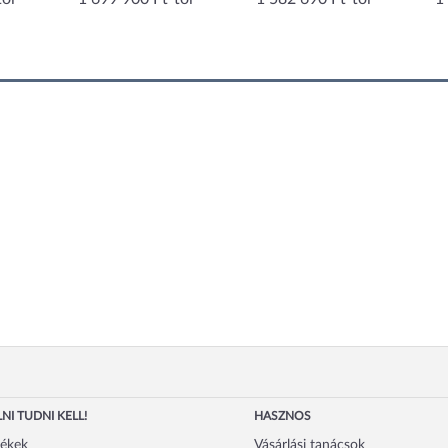
NI TUDNI KELL!
HASZNOS
mékek
Vásárlási tanácsok