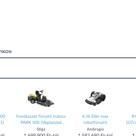
FIKON
000
frontkaszás fűnyíró traktor
4.36 Elite max
R
1)
PARK 500 (Vágóasztal
robotfűnyíró
107c
nélkül) (2F6120545_ST2)
csen
Stiga
Ambrogio
akkum
tól
1 699 900 Ft-tól
1 582 690 Ft-tól
1