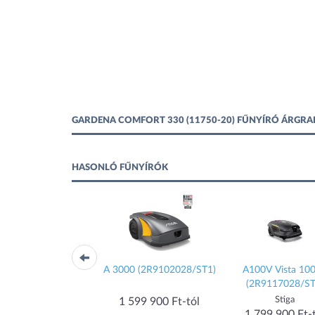
GARDENA COMFORT 330 (11750-20) FŰNYÍRÓ ÁRGRA
HASONLÓ FŰNYÍRÓK
T24-125.4 HD V2
A 3000 (2R9102028/ST1)
A100V Vista 10
(127711)
(2R9117028/ST
Solo by AL-KO
Stiga
1 599 900 Ft-tól
 839 990 Ft-tól
1 799 900 Ft-