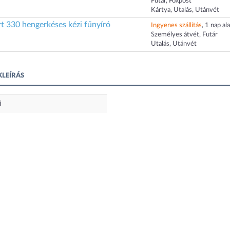
Futár, Foxpost
Kártya, Utalás, Utánvét
 330 hengerkéses kézi fűnyíró
Ingyenes szállítás
, 1 nap ala
Személyes átvét, Futár
Utalás, Utánvét
KLEÍRÁS
i