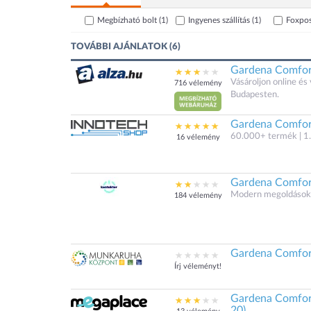
Megbízható bolt
(1)
Ingyenes szállítás
(1)
Foxpo
TOVÁBBI AJÁNLATOK (6)
Gardena Comfort
Vásároljon online é
716 vélemény
Budapesten.
Gardena Comfort
60.000+ termék | 1.
16 vélemény
Gardena Comfort
Modern megoldások.
184 vélemény
Gardena Comfort
Írj véleményt!
Gardena Comfort
20)