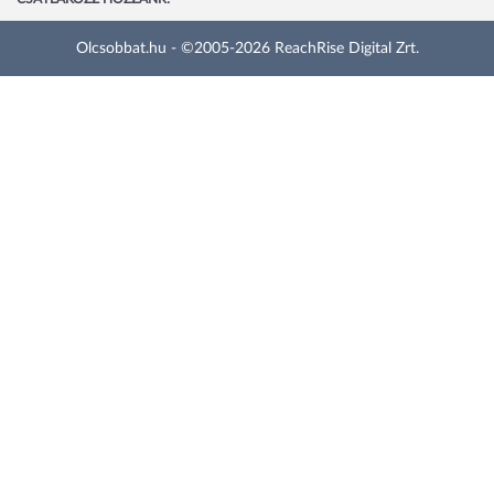
Olcsobbat.hu - ©2005-2026 ReachRise Digital Zrt.