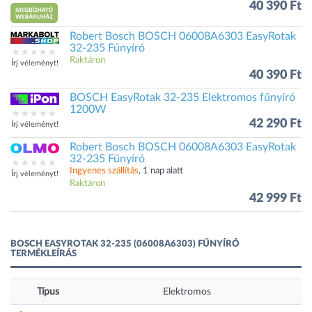
40 390 Ft
Robert Bosch BOSCH 06008A6303 EasyRotak
32-235 Fűnyíró
Raktáron
Írj véleményt!
40 390 Ft
BOSCH EasyRotak 32-235 Elektromos fűnyíró
1200W
42 290 Ft
Írj véleményt!
Robert Bosch BOSCH 06008A6303 EasyRotak
32-235 Fűnyíró
Ingyenes szállítás
, 1 nap alatt
Írj véleményt!
Raktáron
42 999 Ft
BOSCH EASYROTAK 32-235 (06008A6303) FŰNYÍRÓ
TERMÉKLEÍRÁS
Típus
Elektromos