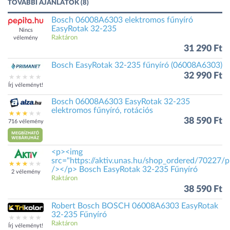
TOVÁBBI AJÁNLATOK (8)
Bosch 06008A6303 elektromos fűnyíró
EasyRotak 32-235
Nincs
Raktáron
vélemény
31 290 Ft
Bosch EasyRotak 32-235 fűnyíró (06008A6303)
32 990 Ft
Írj véleményt!
Bosch 06008A6303 EasyRotak 32-235
elektromos fűnyíró, rotációs
38 590 Ft
716 vélemény
<p><img
src="https://aktiv.unas.hu/shop_ordered/70227/p
/></p> Bosch EasyRotak 32-235 Fűnyíró
2 vélemény
Raktáron
38 590 Ft
Robert Bosch BOSCH 06008A6303 EasyRotak
32-235 Fűnyíró
Raktáron
Írj véleményt!