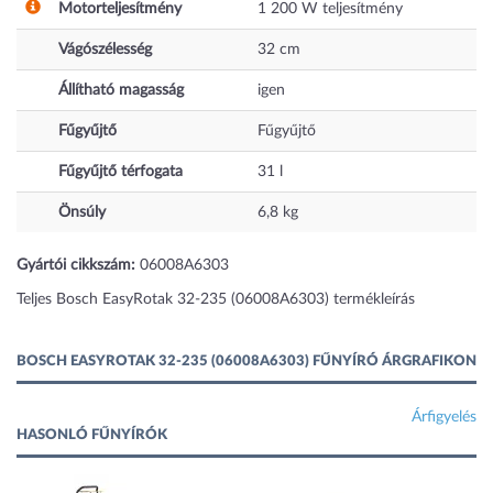
Motorteljesítmény
1 200
W
teljesítmény
Vágószélesség
32
cm
Állítható magasság
igen
Fűgyűjtő
Fűgyűjtő
Fűgyűjtő térfogata
31
l
Önsúly
6,8
kg
Gyártói cikkszám:
06008A6303
Teljes Bosch EasyRotak 32-235 (06008A6303) termékleírás
BOSCH EASYROTAK 32-235 (06008A6303) FŰNYÍRÓ ÁRGRAFIKON
Árfigyelés
HASONLÓ FŰNYÍRÓK