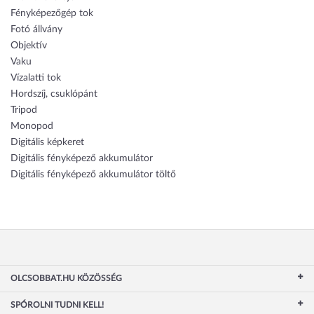
Fényképezőgép tok
Fotó állvány
Objektív
Vaku
Vízalatti tok
Hordszíj, csuklópánt
Tripod
Monopod
Digitális képkeret
Digitális fényképező akkumulátor
Digitális fényképező akkumulátor töltő
OLCSOBBAT.HU KÖZÖSSÉG
SPÓROLNI TUDNI KELL!