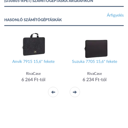
(D30805-RPET) SZÁMÍTÓGÉPTÁSKA ÁRGRAFIKON
Árfigyelés
HASONLÓ SZÁMÍTÓGÉPTÁSKÁK
Anvik 7915 15,6" fekete
Suzuka 7705 15,6" fekete
RivaCase
RivaCase
6 264 Ft-tól
6 234 Ft-tól