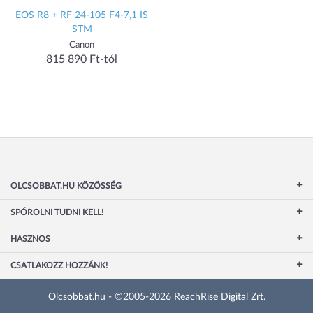
EOS R8 + RF 24-105 F4-7,1 IS
STM
Canon
815 890 Ft-tól
OLCSOBBAT.HU KÖZÖSSÉG
SPÓROLNI TUDNI KELL!
HASZNOS
CSATLAKOZZ HOZZÁNK!
Olcsobbat.hu - ©2005-2026 ReachRise Digital Zrt.