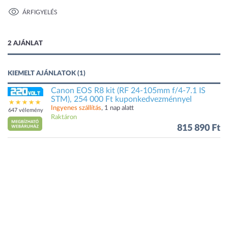
ÁRFIGYELÉS
1 kép
2 AJÁNLAT
KIEMELT AJÁNLATOK (1)
Canon EOS R8 kit (RF 24-105mm f/4-7.1 IS
STM), 254 000 Ft kuponkedvezménnyel
Ingyenes szállítás
, 1 nap alatt
647 vélemény
Raktáron
815 890 Ft