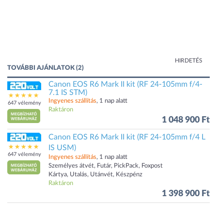
HIRDETÉS
TOVÁBBI AJÁNLATOK (2)
Canon EOS R6 Mark II kit (RF 24-105mm f/4-
7.1 IS STM)
Ingyenes szállítás
, 1 nap alatt
647 vélemény
Raktáron
1 048 900 Ft
Canon EOS R6 Mark II kit (RF 24-105mm f/4 L
IS USM)
647 vélemény
Ingyenes szállítás
, 1 nap alatt
Személyes átvét, Futár, PickPack, Foxpost
Kártya, Utalás, Utánvét, Készpénz
Raktáron
1 398 900 Ft