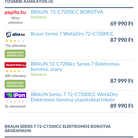
TOVÁBBI AJÁNLATOK (4)
BRAUN 72-C7200CC BOROTVA
Raktáron
Nincs
vélemény
69 990 Ft
Braun Series 7 Wet&Dry 72-C7200CC
87 990 Ft
716 vélemény
BRAUN 72-C7200cc Series 7 Elektromos
borotva, arany
Raktáron
409 vélemény
87 999 Ft
BRAUN Series 7 72-C7200CC Wet&Dry
Elektromos borotva utazótokkal fekete
89 990 Ft
Írj véleményt!
BRAUN SERIES 7 72-C7200CC ELEKTROMOS BOROTVA
ÁRGRAFIKON