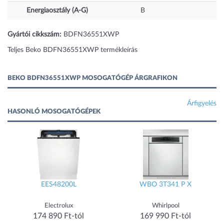
Energiaosztály (A-G)
B
Gyártói cikkszám:
BDFN36551XWP
Teljes Beko BDFN36551XWP termékleírás
BEKO BDFN36551XWP MOSOGATÓGÉP ÁRGRAFIKON
Árfigyelés
HASONLÓ MOSOGATÓGÉPEK
EES48200L
WBO 3T341 P X
Electrolux
Whirlpool
174 890 Ft-tól
169 990 Ft-tól