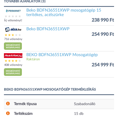
TOVÁBBI AJÁNLATOK (3)
Beko BDFN36551XWP mosogatógép 15
terítékes, acélszürke
238 990 Ft
Írj véleményt!
Beko BDFN36551XWP
254 990 Ft
716 vélemény
BEKO BDFN36551XWP Mosogatógép
Raktáron
254 999 Ft
408 vélemény
BEKO BDFN36551XWP MOSOGATÓGÉP TERMÉKLEÍRÁS
Termék típusa
Szabadonálló
Terítékszám
15
db