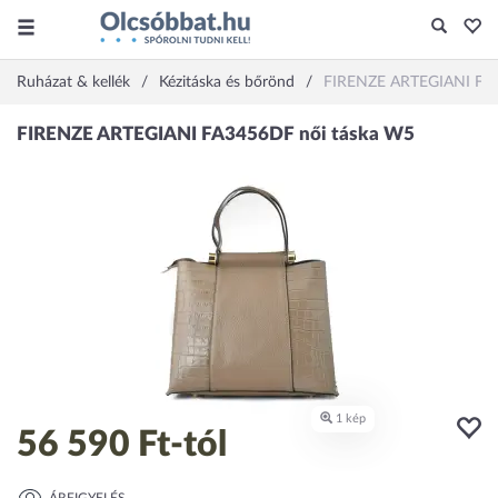
Ruházat & kellék
Kézitáska és bőrönd
FIRENZE ARTEGIANI FA3
56 590 Ft
-tól