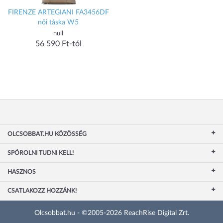
FIRENZE ARTEGIANI FA3456DF
női táska W5
null
56 590 Ft-tól
OLCSOBBAT.HU KÖZÖSSÉG
SPÓROLNI TUDNI KELL!
HASZNOS
CSATLAKOZZ HOZZÁNK!
Olcsobbat.hu - ©2005-2026 ReachRise Digital Zrt.