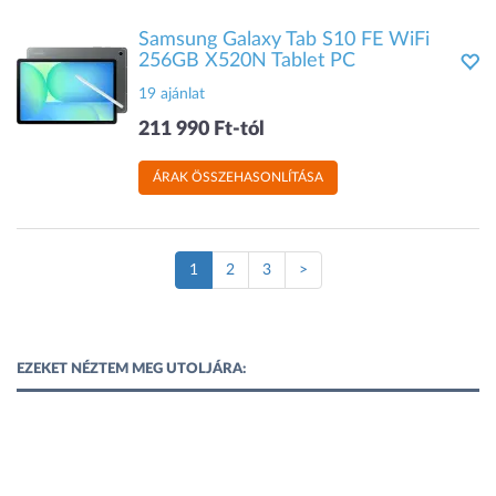
Samsung Galaxy Tab S10 FE WiFi
256GB X520N Tablet PC
19 ajánlat
211 990 Ft-tól
ÁRAK ÖSSZEHASONLÍTÁSA
(Jelenlegi
1
2
3
>
oldal)
EZEKET NÉZTEM MEG UTOLJÁRA: