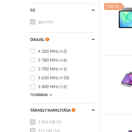
TOP 13
5G
igen
(45)
ÓRAJEL
4 320 MHz
(+2)
3 780 MHz
(+6)
3 700 MHz
(+1)
3 630 MHz
(+10)
3 400 MHz
(+2)
TOVÁBBIAK
TÁRHELY KAPACITÁSA
1 024 GB
(9)
512 GB
(16)