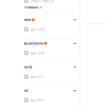
2880 x 1800
(3)
TOVÁBBIAK
WIFI
igen
(132)
BLUETOOTH
igen
(132)
3G
igen
(53)
4G
igen
(53)