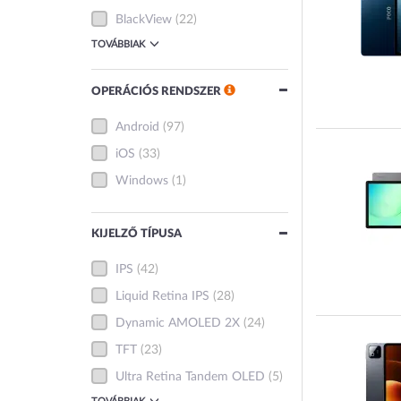
BlackView
(22)
TOVÁBBIAK
OPERÁCIÓS RENDSZER
Android
(97)
iOS
(33)
Windows
(1)
KIJELZŐ TÍPUSA
IPS
(42)
Liquid Retina IPS
(28)
Dynamic AMOLED 2X
(24)
TFT
(23)
Ultra Retina Tandem OLED
(5)