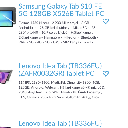
Samsung Galaxy Tab S10 FE
5G 128GB X526B Tablet PC
Exynos 1580 (4 nm)
2 900
MHz
órajel
8
GB
Androidos
128
GB
belső tárhely
Micro SD
IPS
2304 x 1440
10.9
colos kijelző
Hátlapi kamera
Előlapi kamera
Hangszóró
Mikrofon
Bluetooth
WiFi
3G
4G
5G
GPS
SIM kártya
Li-Pol
8 000
mAh
Lenovo Idea Tab (TB336FU)
(ZAFR0032GR) Tablet PC
11", IPS, 2560x1600, MediaTek Dimensity 6300, 4GB,
128GB, Android, Webcam, Hátlapi kamera8MP, microSD,
2048GB-ig bővíthető, WIFI, Bluetooth, Érintőképernyő,
GPS, Glonass, 255x166x7mm, 7040mAh, 480g, Grey
Lenovo Idea Tab (TB336FU)