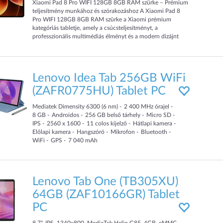
Xiaomi Pad 8 Pro WIFI 128GB 8GB RAM szürke – Prémium
teljesítmény munkához és szórakozáshoz A Xiaomi Pad 8
Pro WIFI 128GB 8GB RAM szürke a Xiaomi prémium
kategóriás tabletje, amely a csúcsteljesítményt, a
professzionális multimédiás élményt és a modern dizájnt
ötvözi egy rendkívül vékony készülékházban. Az erős
Snapdragon 8 Elite platformnak és a 144 Hz-es kijelzőnek
köszönhetően a tablet ideális választás munkára, tanulásra,
kreatív feladatokra és
Lenovo Idea Tab 256GB WiFi
(ZAFR0775HU) Tablet PC
Mediatek Dimensity 6300 (6 nm)
2 400
MHz
órajel
8
GB
Androidos
256
GB
belső tárhely
Micro SD
IPS
2560 x 1600
11
colos kijelző
Hátlapi kamera
Előlapi kamera
Hangszóró
Mikrofon
Bluetooth
WiFi
GPS
7 040
mAh
Lenovo Tab One (TB305XU)
64GB (ZAF10166GR) Tablet
PC