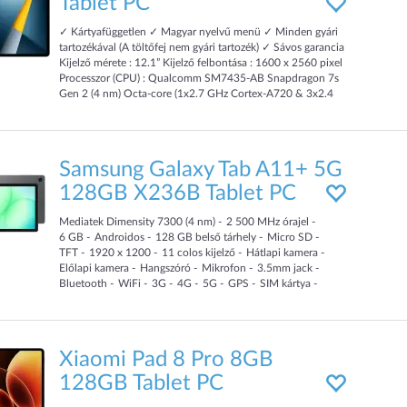
Tablet PC
✓ Kártyafüggetlen ✓ Magyar nyelvű menü ✓ Minden gyári
tartozékával (A töltőfej nem gyári tartozék) ✓ Sávos garancia
Kijelző mérete : 12.1” Kijelző felbontása : 1600 x 2560 pixel
Processzor (CPU) : Qualcomm SM7435-AB Snapdragon 7s
Gen 2 (4 nm) Octa-core (1x2.7 GHz Cortex-A720 & 3x2.4
GHz Cortex-A720 & 4x1.8 GHz Cortex-A520) Processzor
magok száma : 8 Grafikus megjelenítő (GPU) : Adreno 810
Műveleti memória (RAM) : 8 GB Belső tárhely (ROM) : 256
GB
Samsung Galaxy Tab A11+ 5G
128GB X236B Tablet PC
Mediatek Dimensity 7300 (4 nm)
2 500
MHz
órajel
6
GB
Androidos
128
GB
belső tárhely
Micro SD
TFT
1920 x 1200
11
colos kijelző
Hátlapi kamera
Előlapi kamera
Hangszóró
Mikrofon
3.5mm jack
Bluetooth
WiFi
3G
4G
5G
GPS
SIM kártya
Li-Pol
7 040
mAh
Xiaomi Pad 8 Pro 8GB
128GB Tablet PC