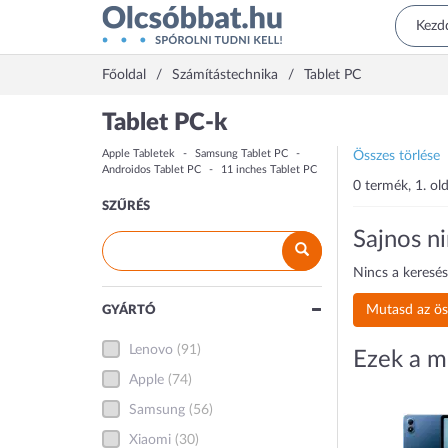
Főoldal
Számítástechnika
Tablet PC
Tablet PC-k
Apple Tabletek
Samsung Tablet PC
Összes törlése
Androidos Tablet PC
11 inches Tablet PC
0 termék, 1. old
SZŰRÉS
Sajnos ni
Nincs a keresés
Mutasd az ös
GYÁRTÓ
Lenovo
(91)
Ezek a m
Apple
(74)
Samsung
(56)
Xiaomi
(30)