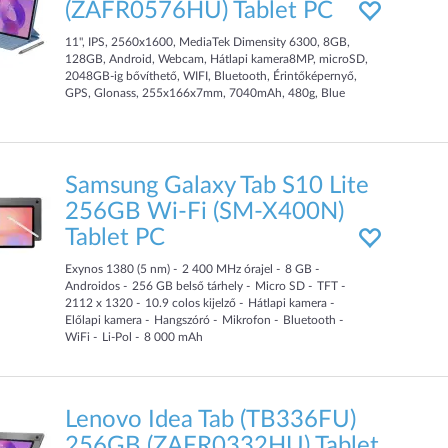
(ZAFR0576HU) Tablet PC
11", IPS, 2560x1600, MediaTek Dimensity 6300, 8GB,
128GB, Android, Webcam, Hátlapi kamera8MP, microSD,
2048GB-ig bővíthető, WIFI, Bluetooth, Érintőképernyő,
GPS, Glonass, 255x166x7mm, 7040mAh, 480g, Blue
Samsung Galaxy Tab S10 Lite
256GB Wi-Fi (SM-X400N)
Tablet PC
Exynos 1380 (5 nm)
2 400
MHz
órajel
8
GB
Androidos
256
GB
belső tárhely
Micro SD
TFT
2112 x 1320
10.9
colos kijelző
Hátlapi kamera
Előlapi kamera
Hangszóró
Mikrofon
Bluetooth
WiFi
Li-Pol
8 000
mAh
Lenovo Idea Tab (TB336FU)
256GB (ZAFR0332HU) Tablet