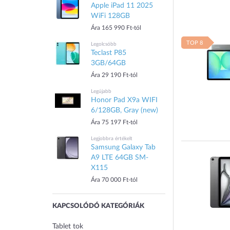
Apple iPad 11 2025
WiFi 128GB
Ára 165 990 Ft-tól
TOP 8
Legolcsóbb
Teclast P85
3GB/64GB
Ára 29 190 Ft-tól
Legújabb
Honor Pad X9a WIFI
6/128GB, Gray (new)
Ára 75 197 Ft-tól
Legjobbra értékelt
Samsung Galaxy Tab
A9 LTE 64GB SM-
X115
Ára 70 000 Ft-tól
KAPCSOLÓDÓ KATEGÓRIÁK
Tablet tok