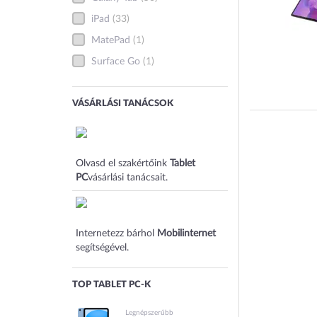
iPad
(33)
MatePad
(1)
Surface Go
(1)
VÁSÁRLÁSI TANÁCSOK
Olvasd el szakértőink
Tablet
PC
vásárlási tanácsait.
Internetezz bárhol
Mobilinternet
segítségével.
TOP TABLET PC-K
Legnépszerűbb