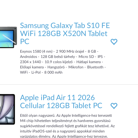
Samsung Galaxy Tab S10 FE
WiFi 128GB X520N Tablet
PC
Exynos 1580 (4 nm)
2 900
MHz
órajel
8
GB
Androidos
128
GB
belső tárhely
Micro SD
IPS
2304 x 1440
10.9
colos kijelző
Hátlapi kamera
Előlapi kamera
Hangszóró
Mikrofon
Bluetooth
WiFi
Li-Pol
8 000
mAh
Apple iPad Air 11 2026
Cellular 128GB Tablet PC
Ettől olyan nagyszerű. Az Apple Intelligence-hez tervezett
M4 chip hihetetlen teljesítményt és hardveres gyorsítású
sugárkövetéssel rendelkező fejlett grafikát tesz lehetővé. Az
intuitív iPadOS‑szel és a nagyszerű appokkal minden
varázslatos élmény. Az Apple Intelligence‑hez tervezve.