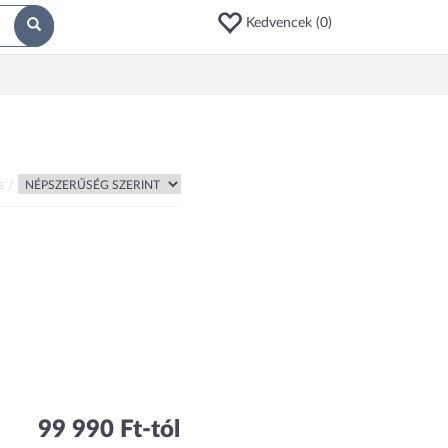
Kedvencek (
0
)
s /
99 990 Ft-tól