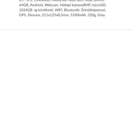
8,7", IPS, 1340x800, MediaTek Helio G85, 4GB, eMMC
64GB, Android, Webcam, Hátlapi kamera8MP, microSD,
1024GB -ig bővíthető, WIFI, Bluetooth, Érintőképernyő,
GPS, Glonass, 211x125x8,5mm, 5100mAh, 320g, Grey