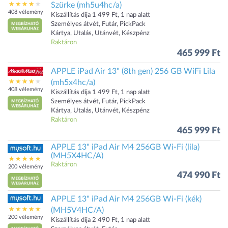
Szürke (mh5u4hc/a)
408 vélemény
Kiszállítás díja 1 499 Ft, 1 nap alatt
Személyes átvét, Futár, PickPack
Kártya, Utalás, Utánvét, Készpénz
Raktáron
465 999 Ft
APPLE iPad Air 13" (8th gen) 256 GB WiFi Lila
(mh5x4hc/a)
408 vélemény
Kiszállítás díja 1 499 Ft, 1 nap alatt
Személyes átvét, Futár, PickPack
Kártya, Utalás, Utánvét, Készpénz
Raktáron
465 999 Ft
APPLE 13" iPad Air M4 256GB Wi-Fi (lila)
(MH5X4HC/A)
Raktáron
200 vélemény
474 990 Ft
APPLE 13" iPad Air M4 256GB Wi-Fi (kék)
(MH5V4HC/A)
200 vélemény
Kiszállítás díja 2 490 Ft, 1 nap alatt