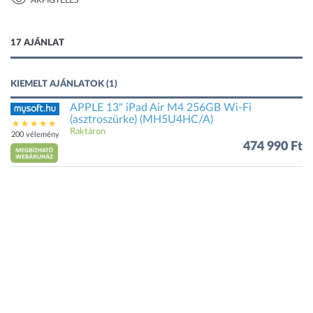
ÁRFIGYELÉS
1 kép
17 AJÁNLAT
KIEMELT AJÁNLATOK (1)
APPLE 13" iPad Air M4 256GB Wi-Fi
(asztroszürke) (MH5U4HC/A)
Raktáron
200 vélemény
474 990 Ft