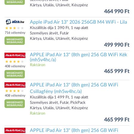
Kártya, Utalás, Utánvét, Készpénz
464 990 Ft
Apple iPad Air 13" 2026 256GB M4 WiFi - Lila
Kiszállítás díja 1 390 Ft, 1 nap alatt
716 vélemény
Személyes átvét, Futár
Kártya, Utalás, Utánvét, Készpénz
499 990 Ft
APPLE iPad Air 13" (8th gen) 256 GB WiFi Kék
(mh5v4hc/a)
Raktáron
408 vélemény
465 999 Ft
APPLE iPad Air 13" (8th gen) 256 GB WiFi
Csillagfény (mh5w4hc/a)
408 vélemény
Kiszállítás díja 1 499 Ft, 1 nap alatt
Személyes átvét, Futár, PickPack
Kártya, Utalás, Utánvét, Készpénz
Raktáron
465 999 Ft
APPLE iPad Air 13" (8th gen) 256 GB WiFi