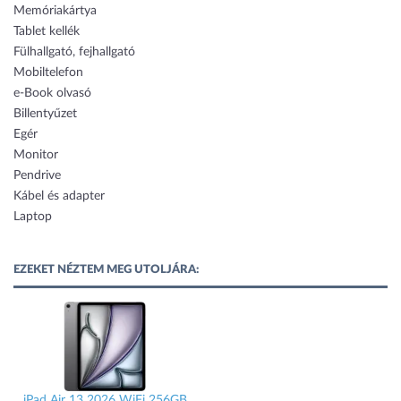
Memóriakártya
Tablet kellék
Fülhallgató, fejhallgató
Mobiltelefon
e-Book olvasó
Billentyűzet
Egér
Monitor
Pendrive
Kábel és adapter
Laptop
EZEKET NÉZTEM MEG UTOLJÁRA:
iPad Air 13 2026 WiFi 256GB