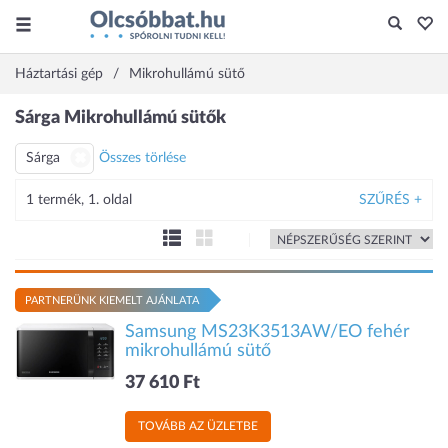
Háztartási gép
Mikrohullámú sütő
Sárga Mikrohullámú sütők
Sárga
Összes törlése
1 termék, 1. oldal
SZŰRÉS +
PARTNERÜNK KIEMELT AJÁNLATA
Samsung MS23K3513AW/EO fehér
mikrohullámú sütő
37 610 Ft
TOVÁBB AZ ÜZLETBE