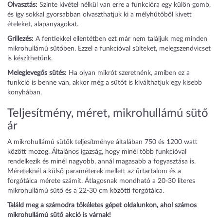
Olvasztás:
Szinte kivétel nélkül van erre a funkcióra egy külön gomb,
és így sokkal gyorsabban olvaszthatjuk ki a mélyhűtőből kivett
ételeket, alapanyagokat.
Grillezés:
A fentiekkel ellentétben ezt már nem találjuk meg minden
mikrohullámú sütőben. Ezzel a funkcióval sülteket, melegszendvicset
is készíthetünk.
Meleglevegős sütés:
Ha olyan mikrót szeretnénk, amiben ez a
funkció is benne van, akkor még a sütőt is kiválthatjuk egy kisebb
konyhában.
Teljesítmény, méret, mikrohullámú sütő
ár
A mikrohullámú sütők teljesítménye általában 750 és 1200 watt
között mozog. Általános igazság, hogy minél több funkcióval
rendelkezik és minél nagyobb, annál magasabb a fogyasztása is.
Méreteknél a külső paraméterek mellett az űrtartalom és a
forgótálca mérete számít. Átlagosnak mondható a 20-30 literes
mikrohullámú sütő és a 22-30 cm közötti forgótálca.
Találd meg a számodra tökéletes gépet oldalunkon, ahol számos
mikrohullámú sütő akció is várnak!