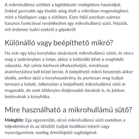
A mikrohullámú sütőket a legtöbbször melegítésre használjuk.
Sokkal gyorsabb egy kisebb adag ételt a mikróban megmelegíteni,
mint a főzőlapon vagy a sütőben. Ezen felül azonban számos
hasznos funkcióval rendelkezhet egy mikrohullámú sütő. Nézzük,
mit érdemes tudni ezekről a gépekről!
Különálló vagy beépíthető mikró?
Ha már egy kész konyhába vásárolunk mikrohullámú sütőt, és nincs
meg a szekrényben a helye, akkor a különálló lehet a megfelelő
választás. Azt szinte bárhová elhelyezhetjük, mindössze
áramforráshoz kell közel lennie. A beépíthető mikró beszerzés akkor
ideális, amikor épül a konyhaszekrény, és pontosan meg tudjuk
tervezni a helyét. Jellemzően a beépíthető mikrohullámú sütő ár
magasabb, de ezek többnyire dizájnosabb darabok is, és jobban
besimulnak a konyhába.
Mire használható a mikrohullámú sütő?
Melegítés:
Egy egyszerűbb, olcsó mikrohullámú sütő esetében a
teljesítményt és az időzítőt tudjuk beállítani tekerő vagy
nyomógombok, esetleg érintőkijelző segítségével.