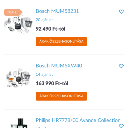
Bosch MUM58231
TOP 9
20 ajánlat
92 490 Ft-tól
ÁRAK ÖSSZEHASONLÍTÁSA
Bosch MUM5XW40
14 ajánlat
163 990 Ft-tól
ÁRAK ÖSSZEHASONLÍTÁSA
Philips HR7778/00 Avance Collection