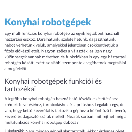
Konyhai robotgépek
Egy multifunkciós konyhai robotgép az egyik legtöbbet használt
háztartási eszköz. Darálhatunk, szeletelhetünk, dagaszthatunk,
habot verhetünk velük, amelyekkel jelentősen csökkenthetjük a
főzés előkészületeit. Nagyon széles a választék, és igen nagy
különbségek vannak méretben és funkciókban is egy-egy háztartási
robotgép között, ezért az alábbi szempontok segíthetnek megtalálni
a megfelelőt.
Konyhai robotgépek funkciói és
tartozékai
A legtöbb konyhai robotgép használható tészták elkészítéséhez,
krémek felveréséhez, turmixoláshoz és aprításhoz. Legalább egy, de
van, hogy kettő keverőtál is tartozik a géphez a különböző habverő,
keverő és dagasztó szárak mellett. Nézzük sorban, mit rejthet még a
multifunkciós konyhai robotgép doboza?
Húsdaráló:
Nem minden gépnél alaptartozék. Akkor érdemes olyat