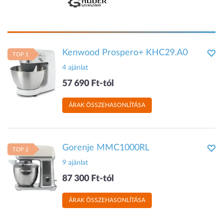
Kenwood Prospero+ KHC29.A0
TOP 1
4 ajánlat
57 690 Ft-tól
ÁRAK ÖSSZEHASONLÍTÁSA
Gorenje MMC1000RL
TOP 2
9 ajánlat
87 300 Ft-tól
ÁRAK ÖSSZEHASONLÍTÁSA