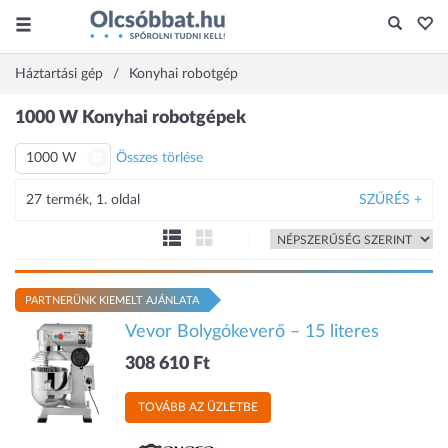
Háztartási gép
Konyhai robotgép
1000 W Konyhai robotgépek
1000 W
Összes törlése
27 termék, 1. oldal
SZŰRÉS +
PARTNERÜNK KIEMELT AJÁNLATA
Vevor Bolygókeverő – 15 literes
308 610 Ft
TOVÁBB AZ ÜZLETBE