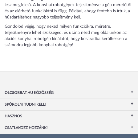
lesz megfelelő. A konyhai robotgépek teljesítménye a gép méretétől
és az elérhető funkcióktól is függ. Például, ahogy fentebb is írtuk, a
húsdaráláshoz nagyobb teljesítmény kell.
Gondolod végig, hogy neked milyen funkciókra, méretre,
teljesítményre lehet szükséged, és utána nézd meg oldalunkon az
akciós konyhai robotgép kínálatot, hogy kosaradba kerülhessen a
számodra legjobb konyhai robotgép!
OLCSOBBAT.HU KÖZÖSSÉG
SPÓROLNI TUDNI KELL!
HASZNOS
CSATLAKOZZ HOZZÁNK!