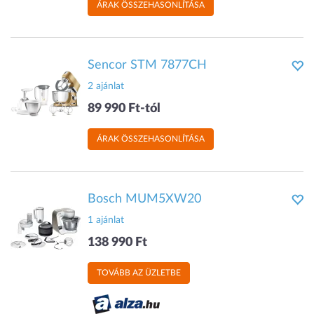
ÁRAK ÖSSZEHASONLÍTÁSA
Sencor STM 7877CH
2 ajánlat
89 990 Ft-tól
ÁRAK ÖSSZEHASONLÍTÁSA
Bosch MUM5XW20
1 ajánlat
138 990 Ft
TOVÁBB AZ ÜZLETBE