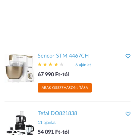
Sencor STM 4467CH
6 ajánlat
67 990 Ft-tól
ÁRAK ÖSSZEHASONLÍTÁSA
Tefal DO821838
11 ajánlat
54 091 Ft-tól