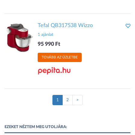
Tefal QB317538 Wizzo
1 ajánlat
95 990 Ft
TOVÁBB AZ ÜZLETBE
(Jelenlegi
1
2
>
oldal)
EZEKET NÉZTEM MEG UTOLJÁRA: