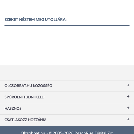
EZEKET NÉZTEM MEG UTOLJÁRA:
OLCSOBBAT.HU KÖZÖSSÉG
SPÓROLNI TUDNI KELL!
HASZNOS
CSATLAKOZZ HOZZÁNK!
Olcsobbat.hu - ©2005-2026 ReachRise Digital Zrt.