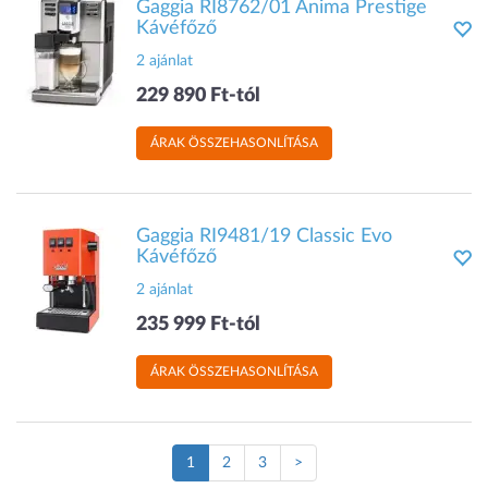
Gaggia RI8762/01 Anima Prestige
Kávéfőző
2 ajánlat
229 890 Ft-tól
ÁRAK ÖSSZEHASONLÍTÁSA
Gaggia RI9481/19 Classic Evo
Kávéfőző
2 ajánlat
235 999 Ft-tól
ÁRAK ÖSSZEHASONLÍTÁSA
(Jelenlegi
1
2
3
>
oldal)