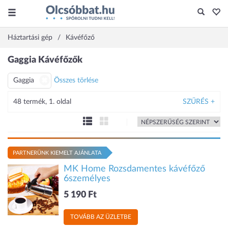
Háztartási gép
Kávéfőző
Gaggia Kávéfőzők
Gaggia
Összes törlése
48 termék, 1. oldal
SZŰRÉS +
PARTNERÜNK KIEMELT AJÁNLATA
MK Home Rozsdamentes kávéfőző
6személyes
5 190 Ft
TOVÁBB AZ ÜZLETBE