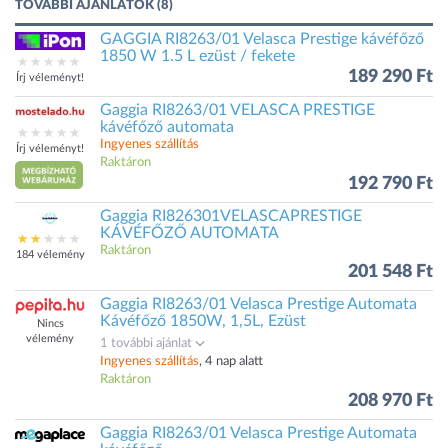
TOVÁBBI AJÁNLATOK (8)
GAGGIA RI8263/01 Velasca Prestige kávéfőző
1850 W 1.5 L ezüst / fekete
189 290 Ft
Írj véleményt!
Gaggia RI8263/01 VELASCA PRESTIGE
kávéfőző automata
Ingyenes szállítás
Írj véleményt!
Raktáron
192 790 Ft
Gaggia RI826301VELASCAPRESTIGE
KÁVÉFŐZŐ AUTOMATA
Raktáron
184 vélemény
201 548 Ft
Gaggia RI8263/01 Velasca Prestige Automata
Kávéfőző 1850W, 1,5L, Ezüst
Nincs
vélemény
1 további ajánlat
Ingyenes szállítás
, 4 nap alatt
Raktáron
208 970 Ft
Gaggia RI8263/01 Velasca Prestige Automata