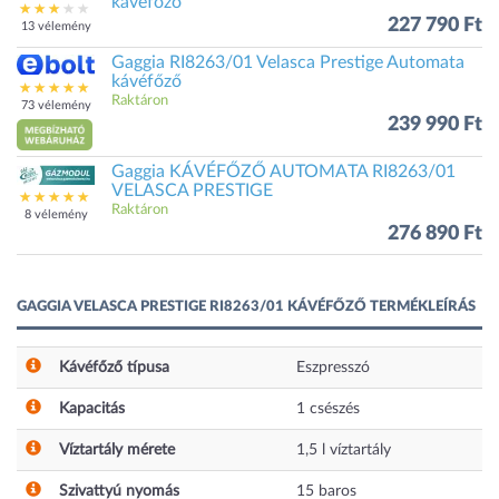
kávéfőző
227 790 Ft
13 vélemény
Gaggia RI8263/01 Velasca Prestige Automata
kávéfőző
Raktáron
73 vélemény
239 990 Ft
Gaggia KÁVÉFŐZŐ AUTOMATA RI8263/01
VELASCA PRESTIGE
Raktáron
8 vélemény
276 890 Ft
GAGGIA VELASCA PRESTIGE RI8263/01 KÁVÉFŐZŐ TERMÉKLEÍRÁS
Kávéfőző típusa
Eszpresszó
Kapacitás
1
csészés
Víztartály mérete
1,5
l víztartály
Szivattyú nyomás
15
baros