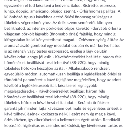
tetszőlegesen beállíthatod és el is mentheted, hogy mindig
egyszerűen el tud készíteni a kedvenc italod. Ristretto, espresso,
lungo, doppio, americano, óhajod szerint. · Őrlésfinomság állítás: A
különböző típusú kávékhoz eltérő őrlési finomság szükséges a
tökéletes végeredményhez. Az őrlés szemcseméretét könnyen
beállíthatod, az intenzív pörkölésű olajos kávéktól (durvább őrlés) a
világosan pörkölt lágyabb (finomabb őrlés) fajtákig, hogy mindig
kifogástalan itallal kényeztethesd magad. · Őrlésmennyiség állítás: Az
aromaválasztó gombbal egy mozdulat csupán és már kortyolhatod
is az intenzív vagy testes eszpresszót, esetleg a lágy délutáni
kávéitalodat, ahogy jól esik. · Kávéhőmérséklet beállítás: három féle
hőmérséklet beállítását teszi lehetővé (88-92C), hogy mindig
tökéletes hőfokon készüljön az ital. · Alkalmazkodó rendszer:
egyedülálló módon, automatikusan beállítja a legideálisabb őrlési és
tömörítési paramétert a kávé fajtájához megfelelően, hogy az adott
kávéból a legtökéletesebb italt készítse el, legnagyobb
megelégedésedre. · Kávéhőmérséklet beállítás: három féle
hőmérséklet beállítását teszi lehetővé (88-92C), hogy mindig
tökéletes hőfokon készíthesd el italodat. · Kerámia őrlőkések:
garantálják minden fajta kávészem optimális és egyenletes őrlését a
kávé túlhevülésének kockázata nélkül, ezért nem ég meg a kávé,
őrlés közben, így elkerülheted a kellemetlen égett utóízt. Rendkívül
kopásálló, higiénikus és csendes működésű, így kivételesen tartós és