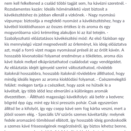
nem kell felkeltened a család többi tagját sem, ha kávézni szeretnél. ·
Rozsdamentes kazán: Ideális hőmérsékletű vizet biztosít a
kávékészítéshez és jobban ellenáll a vízkőnek. · Nagy nyomású
vízpumpa: biztosítja a megfelelő nyomást a kávékészítéshez, hogy a
kávéból kioldódhasson az összes értékes íz és aroma és egy
mogyoróbarna sűrű krémréteg alakuljon ki az ital tetején. ·
Szabályozható előáztatásos kávékészítési mód: Az első fázisban egy
kis mennyiségű vízzel megnedvesíti az őrleményt, kis ideig előáztatva
azt, majd a forró vizet magas nyomással préseli át az őrölt kávén. A
hosszabb kivonatolási folyamat eredménye a tökéletes, aroma dús
kávé italok mellyel elkápráztathatod családodat vagy vendégeidet.
Az előáztatás idejét igényeid szerint változtathatod, rövidebb
italoknál hosszabbra, hosszabb italoknál rövidebbre állíthatod, hogy
mindig ideális legyen az aroma kioldódási folyamat. · Csészemelegítő
felület: melegen tartja a csészéket, hogy azok ne hűtsék le a
kávéitalt, így több időd lesz elmerülni a különleges aromák
élvezetében. · Állítható magasságú kávékifolyó: alá befér a kedvenc
bögréd épp úgy, mint egy kicsi presszós pohár. Csak egyszerűen
állítsd be a kifolyót, így egy csepp kávé sem fog kárba veszni, mert a
jóból sosem elég. · Speciális UV szűrős szemes kávétartály: melynek
fedele aromazáró tömítéssel ellátott, így hosszabb ideig gondoskodik
a szemes kávé frissességének megőrzéséről, így biztos lehetsz benne,