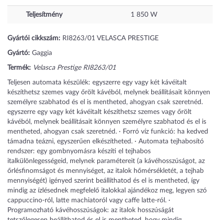
Teljesítmény
1 850
W
Gyártói cikkszám:
RI8263/01 VELASCA PRESTIGE
Gyártó:
Gaggia
Termék:
Velasca Prestige RI8263/01
Teljesen automata készülék: egyszerre egy vagy két kávéitalt
készíthetsz szemes vagy őrölt kávéból, melynek beállításait könnyen
személyre szabhatod és el is mentheted, ahogyan csak szeretnéd.
egyszerre egy vagy két kávéitalt készíthetsz szemes vagy őrölt
kávéból, melynek beállításait könnyen személyre szabhatod és el is
mentheted, ahogyan csak szeretnéd. · Forró víz funkció: ha kedved
támadna teázni, egyszerűen elkészítheted. · Automata tejhabosító
rendszer: egy gombnyomásra készíti el tejhabos
italkülönlegességeid, melynek paramétereit (a kávéhosszúságot, az
őrlésfinomságot és mennyiséget, az italok hőmérsékletét, a tejhab
mennyiségét) igényed szerint beállíthatod és el is mentheted, így
mindig az ízlésednek megfelelő italokkal ajándékoz meg, legyen szó
cappuccino-ról, latte machiatoról vagy caffe latte-ról. ·
Programozható kávéhosszúságok: az italok hosszúságát