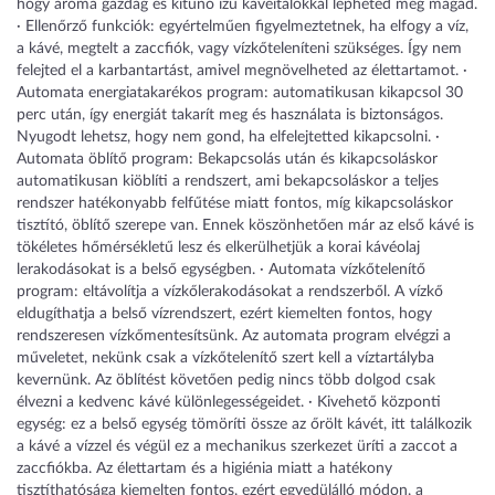
hogy aroma gazdag és kitűnő ízű kávéitalokkal lepheted meg magad.
· Ellenőrző funkciók: egyértelműen figyelmeztetnek, ha elfogy a víz,
a kávé, megtelt a zaccfiók, vagy vízkőteleníteni szükséges. Így nem
felejted el a karbantartást, amivel megnövelheted az élettartamot. ·
Automata energiatakarékos program: automatikusan kikapcsol 30
perc után, így energiát takarít meg és használata is biztonságos.
Nyugodt lehetsz, hogy nem gond, ha elfelejtetted kikapcsolni. ·
Automata öblítő program: Bekapcsolás után és kikapcsoláskor
automatikusan kiöblíti a rendszert, ami bekapcsoláskor a teljes
rendszer hatékonyabb felfűtése miatt fontos, míg kikapcsoláskor
tisztító, öblítő szerepe van. Ennek köszönhetően már az első kávé is
tökéletes hőmérsékletű lesz és elkerülhetjük a korai kávéolaj
lerakodásokat is a belső egységben. · Automata vízkőtelenítő
program: eltávolítja a vízkőlerakodásokat a rendszerből. A vízkő
eldugíthatja a belső vízrendszert, ezért kiemelten fontos, hogy
rendszeresen vízkőmentesítsünk. Az automata program elvégzi a
műveletet, nekünk csak a vízkőtelenítő szert kell a víztartályba
kevernünk. Az öblítést követően pedig nincs több dolgod csak
élvezni a kedvenc kávé különlegességeidet. · Kivehető központi
egység: ez a belső egység tömöríti össze az őrölt kávét, itt találkozik
a kávé a vízzel és végül ez a mechanikus szerkezet üríti a zaccot a
zaccfiókba. Az élettartam és a higiénia miatt a hatékony
tisztíthatósága kiemelten fontos, ezért egyedülálló módon, a