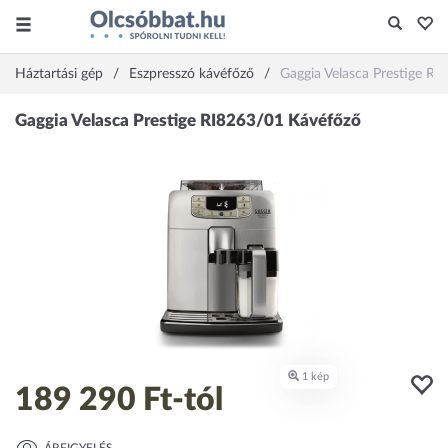
Háztartási gép
Eszpresszó kávéfőző
Gaggia Velasca Prestige RI
189 290 Ft
-tól