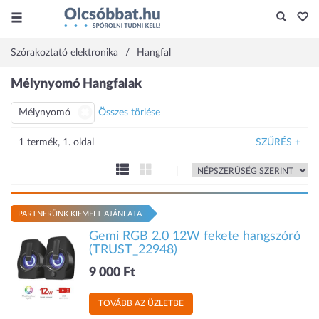
Szórakoztató elektronika
Hangfal
Mélynyomó Hangfalak
Mélynyomó
Összes törlése
1 termék, 1. oldal
SZŰRÉS +
PARTNERÜNK KIEMELT AJÁNLATA
Gemi RGB 2.0 12W fekete hangszóró
(TRUST_22948)
9 000 Ft
TOVÁBB AZ ÜZLETBE