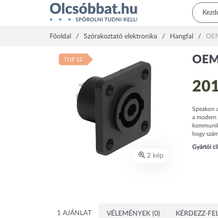
Főoldal
Szórakoztató elektronika
Hangfal
OEM
OEM 
TOP 12
201
Speakon a
a modern 
kommunikác
hogy szám
Gyártói c
2 kép
1 AJÁNLAT
VÉLEMÉNYEK (0)
KÉRDEZZ-FEL