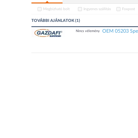
Megbízható bolt
Ingyenes szállítás
Foxpost
TOVÁBBI AJÁNLATOK (1)
OEM 05203 Spea
Nincs vélemény