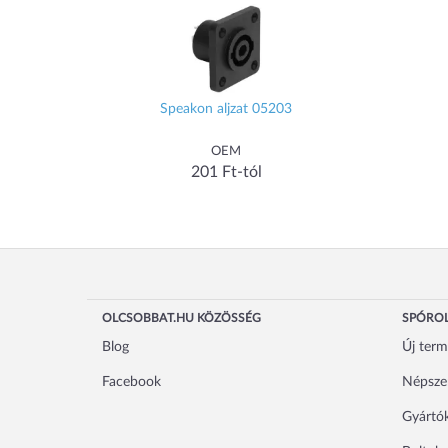
Speakon aljzat 05203
OEM
201 Ft-tól
OLCSOBBAT.HU KÖZÖSSÉG
SPÓROL
Blog
Új ter
Facebook
Népsze
Gyártó