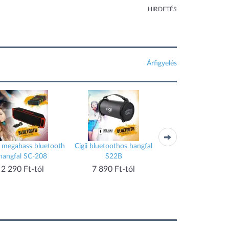
HIRDETÉS
Árfigyelés
 megabass bluetooth
Cigii bluetoothos hangfal
Cigii bluetoothos ha
hangfal SC-208
S22B
F41
2 290 Ft-tól
7 890 Ft-tól
4 190 Ft-tól