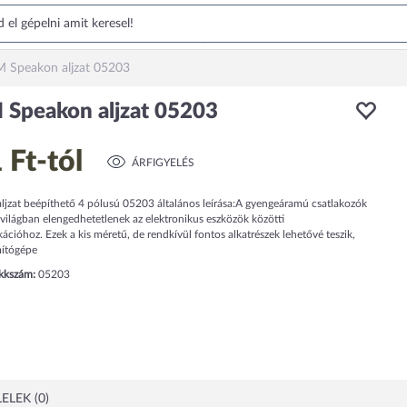
 Speakon aljzat 05203
Speakon aljzat 05203
 Ft
-tól
ÁRFIGYELÉS
ljzat beépíthető 4 pólusú 05203 általános leírása:A gyengeáramú csatlakozók
világban elengedhetetlenek az elektronikus eszközök közötti
ióhoz. Ezek a kis méretű, de rendkívül fontos alkatrészek lehetővé teszik,
ítógépe
ikkszám:
05203
ELEK (0)