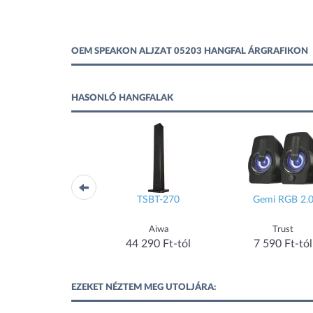
OEM SPEAKON ALJZAT 05203 HANGFAL ÁRGRAFIKON
HASONLÓ HANGFALAK
MHC-V73D
TSBT-270
Gemi RGB 2.
Sony
Aiwa
Trust
214 990 Ft-tól
44 290 Ft-tól
7 590 Ft-tól
EZEKET NÉZTEM MEG UTOLJÁRA: