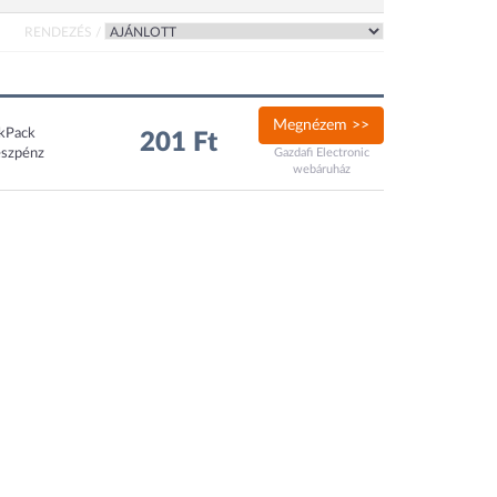
RENDEZÉS /
Megnézem >>
ckPack
201 Ft
észpénz
Gazdafi Electronic
webáruház