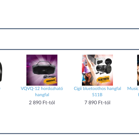
0
VQVQ-12 hordozható
Cigii bluetoothos hangfal
Music
hangfal
S11B
2 890 Ft-tól
7 890 Ft-tól