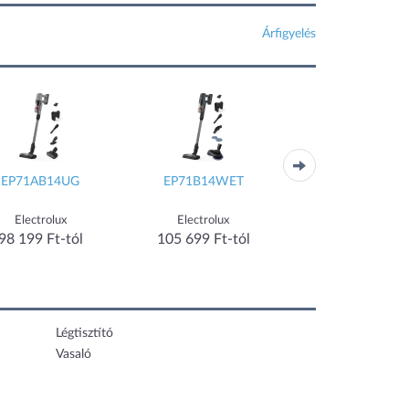
Árfigyelés
EP71B14WET
BWD421POW
Q7 BF+
Electrolux
Bosch
Roborock
05 699 Ft-tól
106 521 Ft-tól
97 190 Ft-tól
Légtisztító
Vasaló