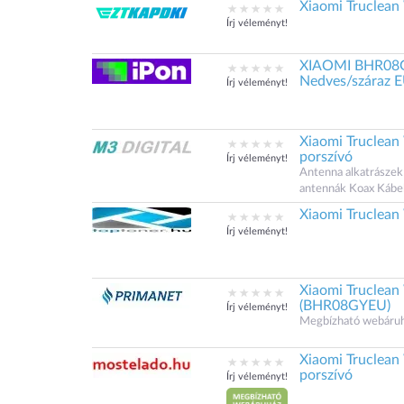
Xiaomi Truclean
Írj véleményt!
XIAOMI BHR08G
Nedves/száraz E
Írj véleményt!
Xiaomi Truclea
porszívó
Írj véleményt!
Antenna alkatrászek
antennák Koax Kábel
Xiaomi Truclean
Írj véleményt!
Xiaomi Truclean
(BHR08GYEU)
Írj véleményt!
Megbízható webáruház
Xiaomi Truclea
porszívó
Írj véleményt!