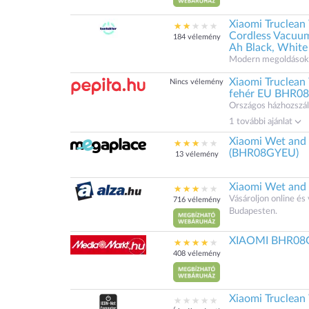
Xiaomi Truclea
Cordless Vacuum
184 vélemény
Ah Black, White
Modern megoldások.
Xiaomi Truclean
Nincs vélemény
fehér EU BHR0
Országos házhozszáll
1 további ajánlat
Xiaomi Wet and
(BHR08GYEU)
13 vélemény
Xiaomi Wet an
Vásároljon online é
716 vélemény
Budapesten.
XIAOMI BHR08G
408 vélemény
Xiaomi Trucle