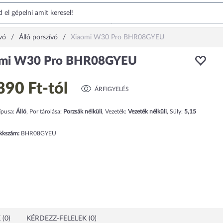
vó
Álló porszívó
Xiaomi W30 Pro BHR08GYEU
omi W30 Pro BHR08GYEU
890 Ft
-tól
ÁRFIGYELÉS
ípusa:
Álló
,
Por tárolása:
Porzsák nélküli
,
Vezeték:
Vezeték nélküli
,
Súly:
5,15
ikkszám:
BHR08GYEU
(0)
KÉRDEZZ-FELELEK (0)