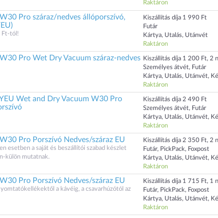
Raktáron
 W30 Pro száraz/nedves állóporszívó,
Kiszállítás díja 1 990 Ft
YEU)
Futár
 Ft-tól!
Kártya, Utalás, Utánvét
Raktáron
n W30 Pro Wet Dry Vacuum száraz-nedves
Kiszállítás díja 1 200 Ft, 2 n
Személyes átvét, Futár
Kártya, Utalás, Utánvét, K
Raktáron
YEU Wet and Dry Vacuum W30 Pro
Kiszállítás díja 2 490 Ft
orszívó
Személyes átvét, Futár
Kártya, Utalás, Utánvét, K
Raktáron
 W30 Pro Porszívó Nedves/száraz EU
Kiszállítás díja 2 350 Ft, 2 n
n esetben a saját és beszállítói szabad készlet
Futár, PickPack, Foxpost
n-külön mutatnak.
Kártya, Utalás, Utánvét, K
Raktáron
 W30 Pro Porszívó Nedves/száraz EU
Kiszállítás díja 1 715 Ft, 1 n
yomtatókellékektől a kávéig, a csavarhúzótól az
Futár, PickPack, Foxpost
Kártya, Utalás, Utánvét, K
Raktáron