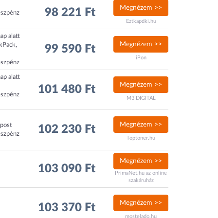
Megnézem >>
98 221 Ft
észpénz
Eztkapdki.hu
ap alatt
Megnézem >>
ckPack,
99 590 Ft
iPon
észpénz
ap alatt
Megnézem >>
101 480 Ft
észpénz
M3 DIGITAL
Megnézem >>
xpost
102 230 Ft
észpénz
Toptoner.hu
Megnézem >>
103 090 Ft
PrimaNet.hu az online
szakáruház
Megnézem >>
103 370 Ft
mostelado.hu