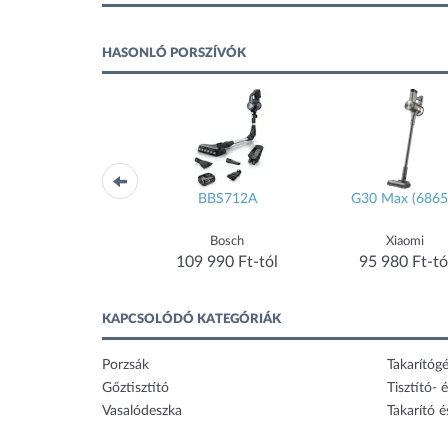
HASONLÓ PORSZÍVÓK
BBS712A
G30 Max (68651)
BWD421PET
Bosch
Xiaomi
Bosch
109 990 Ft-tól
95 980 Ft-tól
104 990 Ft-tó
KAPCSOLÓDÓ KATEGÓRIÁK
Porzsák
Takarítóg
Gőztisztító
Tisztító- é
Vasalódeszka
Takarító é