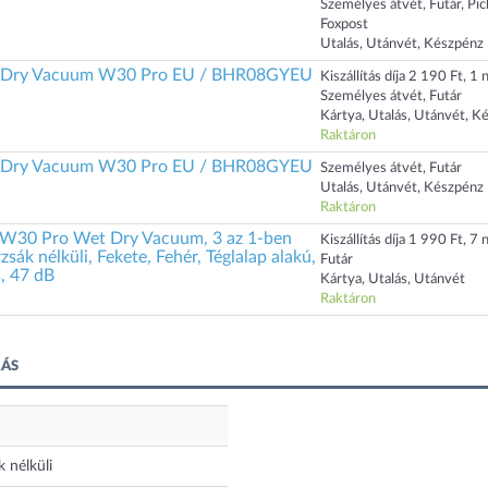
Személyes átvét, Futár, Pi
Foxpost
Utalás, Utánvét, Készpénz
d Dry Vacuum W30 Pro EU / BHR08GYEU
Kiszállítás díja 2 190 Ft, 1 n
Személyes átvét, Futár
Kártya, Utalás, Utánvét, K
Raktáron
d Dry Vacuum W30 Pro EU / BHR08GYEU
Személyes átvét, Futár
Utalás, Utánvét, Készpénz
Raktáron
 W30 Pro Wet Dry Vacuum, 3 az 1-ben
Kiszállítás díja 1 990 Ft, 7 n
zsák nélküli, Fekete, Fehér, Téglalap alakú,
Futár
, 47 dB
Kártya, Utalás, Utánvét
Raktáron
RÁS
 nélküli