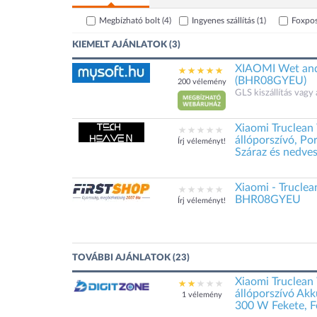
Megbízható bolt
(4)
Ingyenes szállítás
(1)
Foxpo
KIEMELT AJÁNLATOK (3)
XIAOMI Wet and
(BHR08GYEU)
200 vélemény
GLS kiszállítás vagy 
Xiaomi Truclean
állóporszívó, Por
Írj véleményt!
Száraz és nedves
Xiaomi - Trucle
BHR08GYEU
Írj véleményt!
TOVÁBBI AJÁNLATOK (23)
Xiaomi Truclea
állóporszívó Akk
1 vélemény
300 W Fekete, F