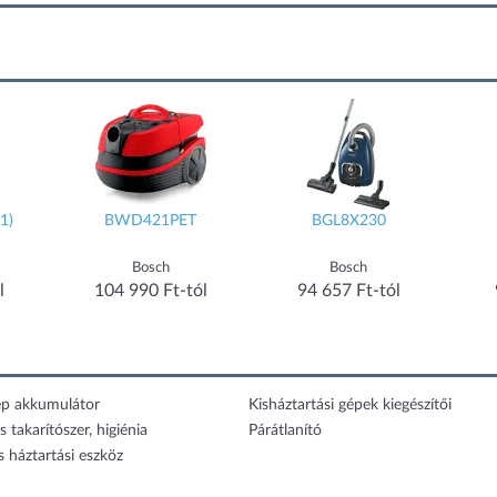
BGL8X230
EP71AB14UG
Bosch
Electrolux
l
94 657 Ft-tól
98 199 Ft-tól
1
ép akkumulátor
Kisháztartási gépek kiegészítői
s takarítószer, higiénia
Párátlanító
s háztartási eszköz