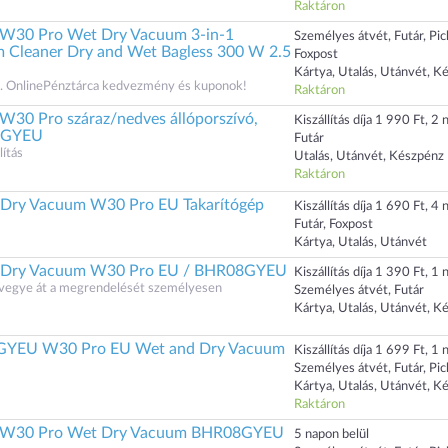
Raktáron
n W30 Pro Wet Dry Vacuum 3-in-1
Személyes átvét, Futár, Pi
 Cleaner Dry and Wet Bagless 300 W 2.5
Foxpost
Kártya, Utalás, Utánvét, K
 OnlinePénztárca kedvezmény és kuponok!
Raktáron
 W30 Pro száraz/nedves állóporszívó,
Kiszállítás díja 1 990 Ft, 2 n
8GYEU
Futár
ítás
Utalás, Utánvét, Készpénz
Raktáron
 Dry Vacuum W30 Pro EU Takarítógép
Kiszállítás díja 1 690 Ft, 4 n
Futár, Foxpost
Kártya, Utalás, Utánvét
d Dry Vacuum W30 Pro EU / BHR08GYEU
Kiszállítás díja 1 390 Ft, 1 n
s vegye át a megrendelését személyesen
Személyes átvét, Futár
Kártya, Utalás, Utánvét, K
YEU W30 Pro EU Wet and Dry Vacuum
Kiszállítás díja 1 699 Ft, 1 n
Személyes átvét, Futár, Pi
Kártya, Utalás, Utánvét, K
Raktáron
an W30 Pro Wet Dry Vacuum BHR08GYEU
5 napon belül