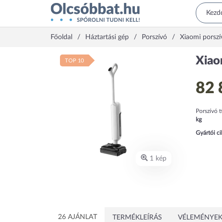
Főoldal
Háztartási gép
Porszívó
Xiaomi porszí
Xia
TOP 10
82 
Porszívó t
kg
Gyártói c
1 kép
26 AJÁNLAT
TERMÉKLEÍRÁS
VÉLEMÉNYEK 