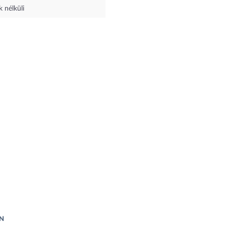
 nélküli
N