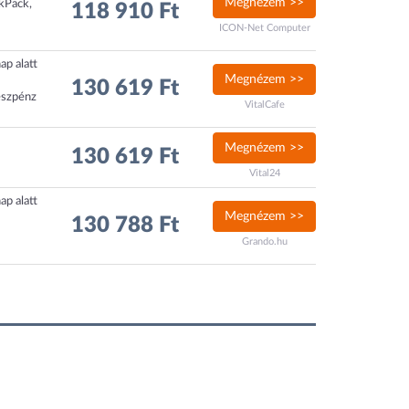
Megnézem >>
ckPack,
118 910 Ft
ICON-Net Computer
ap alatt
Megnézem >>
130 619 Ft
észpénz
VitalCafe
Megnézem >>
130 619 Ft
Vital24
ap alatt
Megnézem >>
130 788 Ft
Grando.hu