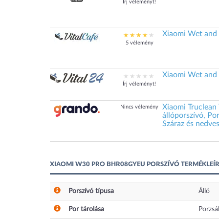
Írj véleményt!
Xiaomi Wet an
5 vélemény
Xiaomi Wet an
Írj véleményt!
Xiaomi Truclean
Nincs vélemény
állóporszívó, Por
Száraz és nedves
XIAOMI W30 PRO BHR08GYEU PORSZÍVÓ TERMÉKLEÍ
Porszívó típusa
Álló
Por tárolása
Porzsák