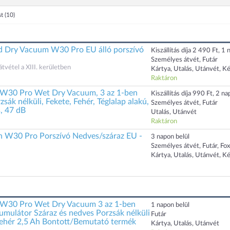
st
(10)
 Dry Vacuum W30 Pro EU álló porszívó
Kiszállítás díja 2 490 Ft, 1 n
Személyes átvét, Futár
átvétel a XIII. kerületben
Kártya, Utalás, Utánvét, K
Raktáron
 W30 Pro Wet Dry Vacuum, 3 az 1-ben
Kiszállítás díja 990 Ft, 2 nap
zsák nélküli, Fekete, Fehér, Téglalap alakú,
Személyes átvét, Futár
, 47 dB
Utalás, Utánvét
Raktáron
an W30 Pro Porszívó Nedves/száraz EU -
3 napon belül
Személyes átvét, Futár, Fo
Kártya, Utalás, Utánvét, K
n W30 Pro Wet Dry Vacuum 3 az 1-ben
1 napon belül
umulátor Száraz és nedves Porzsák nélküli
Futár
ehér 2,5 Ah Bontott/Bemutató termék
Kártya, Utalás, Utánvét