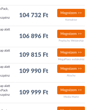
ckPack,
Megnézem >>
104 732 Ft
észpénz
Kontaktor
ap alatt
Megnézem >>
106 896 Ft
Pepita.hu Webáruház
ap alatt
Megnézem >>
109 815 Ft
MegaPlace webáruház
ap alatt
Megnézem >>
109 990 Ft
észpénz
Alza.hu
ap alatt
Megnézem >>
ckPack
109 999 Ft
észpénz
Media Markt