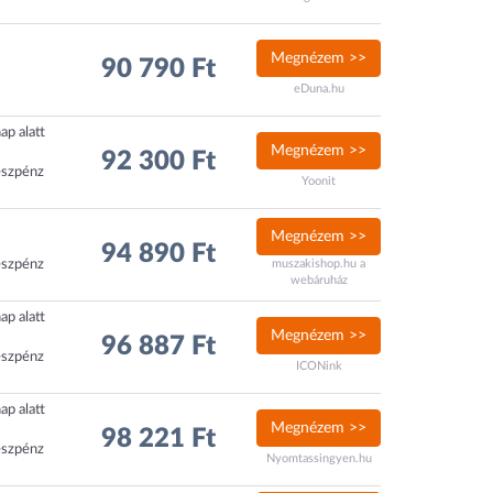
Megnézem >>
90 790 Ft
eDuna.hu
ap alatt
Megnézem >>
92 300 Ft
észpénz
Yoonit
Megnézem >>
94 890 Ft
észpénz
muszakishop.hu a
webáruház
ap alatt
Megnézem >>
96 887 Ft
észpénz
ICONink
ap alatt
Megnézem >>
98 221 Ft
észpénz
Nyomtassingyen.hu