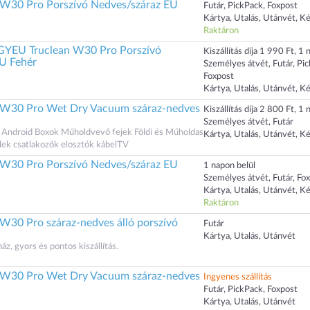
 W30 Pro Porszívó Nedves/száraz EU
Futár, PickPack, Foxpost
Kártya, Utalás, Utánvét, K
Raktáron
YEU Truclean W30 Pro Porszívó
Kiszállítás díja 1 990 Ft, 1 n
U Fehér
Személyes átvét, Futár, Pi
Foxpost
Kártya, Utalás, Utánvét, K
n W30 Pro Wet Dry Vacuum száraz-nedves
Kiszállítás díja 2 800 Ft, 1 n
Személyes átvét, Futár
 Android Boxok Műholdvevő fejek Földi és Műholdas
Kártya, Utalás, Utánvét, K
ek csatlakozók elosztók kábelTV
 W30 Pro Porszívó Nedves/száraz EU
1 napon belül
Személyes átvét, Futár, Fo
Kártya, Utalás, Utánvét, K
Raktáron
 W30 Pro száraz-nedves álló porszívó
Futár
Kártya, Utalás, Utánvét
, gyors és pontos kiszállítás.
n W30 Pro Wet Dry Vacuum száraz-nedves
Ingyenes szállítás
Futár, PickPack, Foxpost
Kártya, Utalás, Utánvét