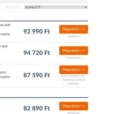
RENDEZÉS /
ap alatt
Megnézem >>
92 990 Ft
észpénz
mysoft.hu
 alatt
Megnézem >>
94 720 Ft
Tech-Heaven
Megnézem >>
xpost
87 590 Ft
First Computer Kft -
észpénz
Számítástechnikai
szaküzlet
Megnézem >>
82 890 Ft
DigitZone