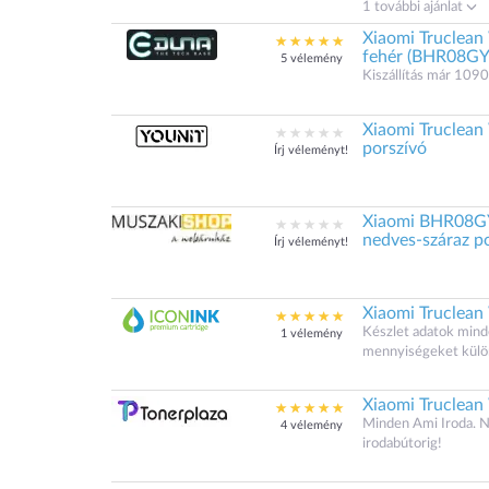
1 további ajánlat
Xiaomi Truclean
fehér (BHR08G
5 vélemény
Kiszállítás már 1090
Xiaomi Truclea
porszívó
Írj véleményt!
Xiaomi BHR08G
nedves-száraz p
Írj véleményt!
Xiaomi Truclean
Készlet adatok minde
1 vélemény
mennyiségeket külö
Xiaomi Truclean
Minden Ami Iroda. N
4 vélemény
irodabútorig!