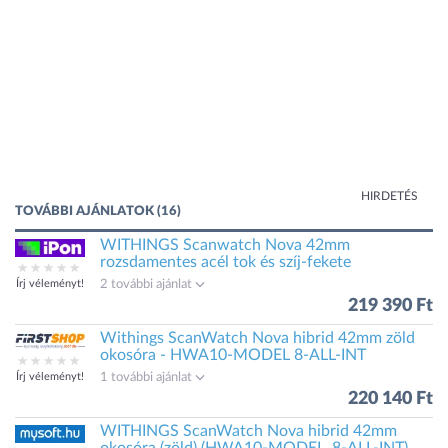
HIRDETÉS
TOVÁBBI AJÁNLATOK (16)
WITHINGS Scanwatch Nova 42mm
rozsdamentes acél tok és szíj-fekete
Írj véleményt!
2 további ajánlat
219 390 Ft
Withings ScanWatch Nova hibrid 42mm zöld
okosóra - HWA10-MODEL 8-ALL-INT
Írj véleményt!
1 további ajánlat
220 140 Ft
WITHINGS ScanWatch Nova hibrid 42mm