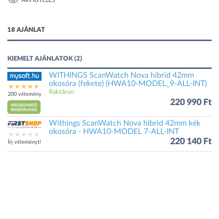
ÁRFIGYELÉS
1 kép
18 AJÁNLAT
KIEMELT AJÁNLATOK (2)
WITHINGS ScanWatch Nova hibrid 42mm
okosóra (fekete) (HWA10-MODEL_9-ALL-INT)
Raktáron
200 vélemény
220 990 Ft
Withings ScanWatch Nova hibrid 42mm kék
okosóra - HWA10-MODEL 7-ALL-INT
220 140 Ft
Írj véleményt!