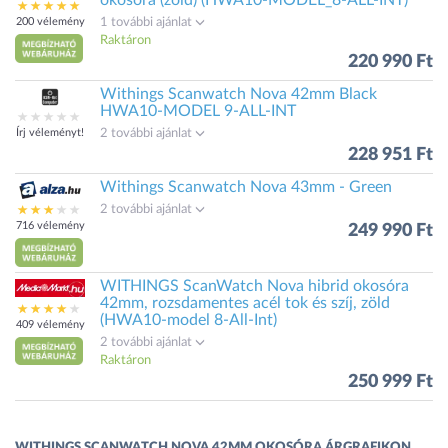
okosóra (zöld) (HWA10-MODEL_8-ALL-INT)
200 vélemény
1 további ajánlat
Raktáron
220 990 Ft
Withings Scanwatch Nova 42mm Black
HWA10-MODEL 9-ALL-INT
Írj véleményt!
2 további ajánlat
228 951 Ft
Withings Scanwatch Nova 43mm - Green
2 további ajánlat
716 vélemény
249 990 Ft
WITHINGS ScanWatch Nova hibrid okosóra
42mm, rozsdamentes acél tok és szíj, zöld
(HWA10-model 8-All-Int)
409 vélemény
2 további ajánlat
Raktáron
250 999 Ft
WITHINGS SCANWATCH NOVA 42MM OKOSÓRA ÁRGRAFIKON