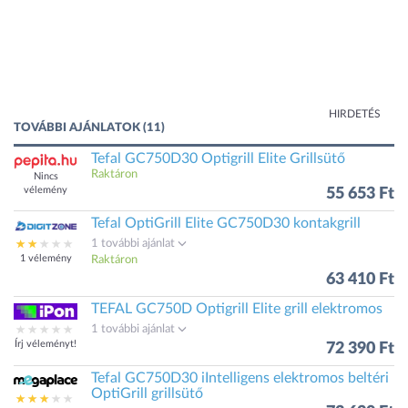
HIRDETÉS
TOVÁBBI AJÁNLATOK (11)
Tefal GC750D30 Optigrill Elite Grillsütő
Raktáron
Nincs
vélemény
55 653 Ft
Tefal OptiGrill Elite GC750D30 kontakgrill
1 további ajánlat
1 vélemény
Raktáron
63 410 Ft
TEFAL GC750D Optigrill Elite grill elektromos
1 további ajánlat
Írj véleményt!
72 390 Ft
Tefal GC750D30 iIntelligens elektromos beltéri
OptiGrill grillsütő