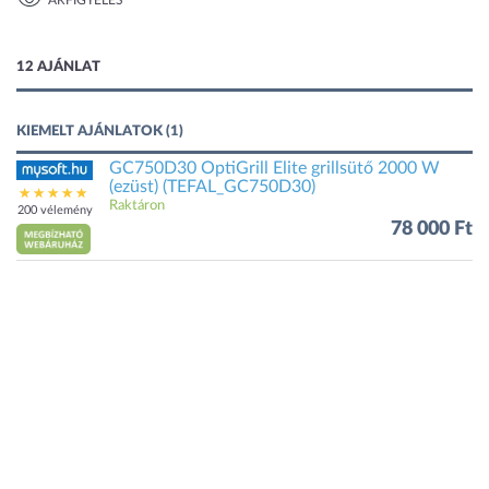
ÁRFIGYELÉS
1 kép
12 AJÁNLAT
KIEMELT AJÁNLATOK (1)
GC750D30 OptiGrill Elite grillsütő 2000 W
(ezüst) (TEFAL_GC750D30)
Raktáron
200 vélemény
78 000 Ft