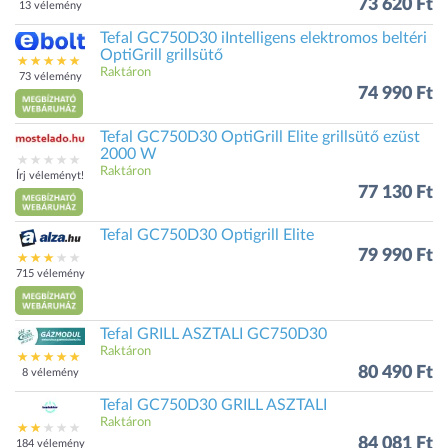
73 620 Ft
13 vélemény
Tefal GC750D30 iIntelligens elektromos beltéri
OptiGrill grillsütő
Raktáron
73 vélemény
74 990 Ft
Tefal GC750D30 OptiGrill Elite grillsütő ezüst
2000 W
Raktáron
Írj véleményt!
77 130 Ft
Tefal GC750D30 Optigrill Elite
79 990 Ft
715 vélemény
Tefal GRILL ASZTALI GC750D30
Raktáron
80 490 Ft
8 vélemény
Tefal GC750D30 GRILL ASZTALI
Raktáron
84 081 Ft
184 vélemény