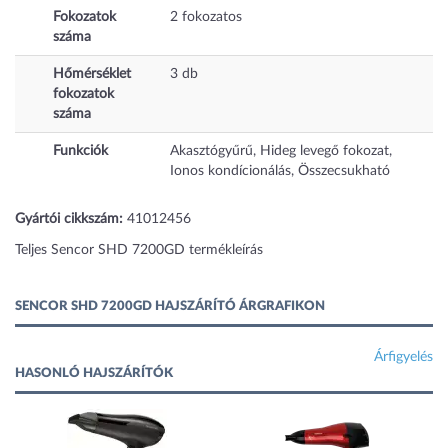
Fokozatok
2
fokozatos
száma
Hőmérséklet
3
db
fokozatok
száma
Funkciók
Akasztógyűrű, Hideg levegő fokozat,
Ionos kondícionálás, Összecsukható
Gyártói cikkszám:
41012456
Teljes Sencor SHD 7200GD termékleírás
SENCOR SHD 7200GD HAJSZÁRÍTÓ ÁRGRAFIKON
Árfigyelés
HASONLÓ HAJSZÁRÍTÓK