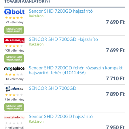
TOVÁBBI AJÁNLATOK (9)
Sencor SHD 7200GD hajszárító
Raktáron
7 690 Ft
73 vélemény
SENCOR SHD 7200GD Hajszárító
Raktáron
7 699 Ft
408 vélemény
Sencor SHD 7200GD fehér-rózsaszín kompakt
hajszárító, fehér (41012456)
7 710 Ft
13 vélemény
SENCOR SHD 7200GD
7 890 Ft
716 vélemény
Sencor SHD 7200GD hajszárító
Raktáron
7 950 Ft
Írj véleményt!