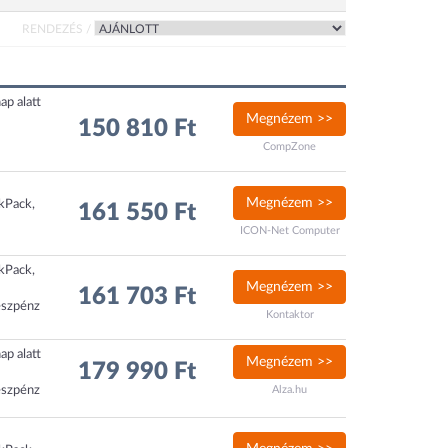
RENDEZÉS /
ap alatt
Megnézem >>
150 810 Ft
CompZone
Megnézem >>
ckPack,
161 550 Ft
ICON-Net Computer
ckPack,
Megnézem >>
161 703 Ft
észpénz
Kontaktor
ap alatt
Megnézem >>
179 990 Ft
észpénz
Alza.hu