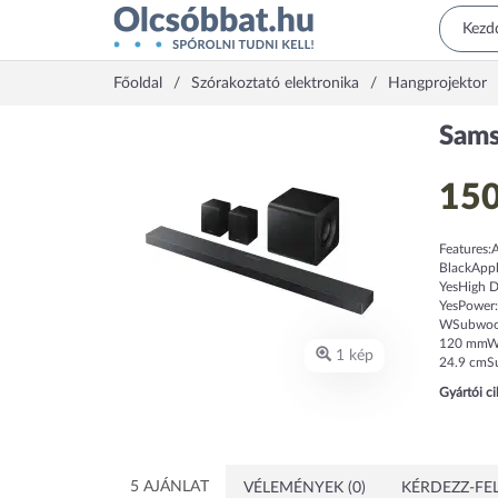
Főoldal
Szórakoztató elektronika
Hangprojektor
Sams
150
Features:
BlackAppl
YesHigh D
YesPower:
WSubwoof
120 mmWei
1 kép
24.9 cmSu
Gyártói c
5 AJÁNLAT
VÉLEMÉNYEK (0)
KÉRDEZZ-FEL