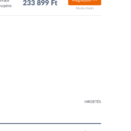
Megnézem >>
ckPack
233 899 Ft
észpénz
Media Markt
HIRDETÉS