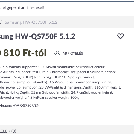
Samsung HW-QS750F 5.1.2
ung HW-QS750F 5.1.2
 810 Ft
-tól
ÁRFIGYELÉS
Audio formats supported: LPCMWall mountable: YesProduct colour:
e AirPlay 2 support: YesBuilt-in Chromecast: YesSpaceFit Sound function:
ynamic Range (HDR) technology: HDR 10+Spotify Connect:
Power consumption (standby): 0.5 WSoundbar power consumption: 38
er power consumption: 28 WWeight & dimensions:Width: 1160 mmHeight:
ght: 4.4 kgDepth: 51 mmSubwoofer width: 24.9 cmSubwoofer height:
bwoofer weight: 4.8 kgRear speaker weight: 800 g
ikkszám:
HW-QS750F/EN
ELEK (0)