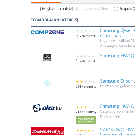
Megbízható bolt
(2)
Ingyenes szállítás
Foxpost
(
TOVÁBBI AJÁNLATOK (5)
Samsung Q-seri
csatornák
Írj véleményt!
Ingyenes szállítás 1
csomagról fotót kés
Samsung HW-QS
Írj véleményt!
Samsung Q-seri
Modern megoldások.
184 vélemény
Samsung HW-Q
Vásároljon online é
716 vélemény
Budapesten.
SAMSUNG HW-QS