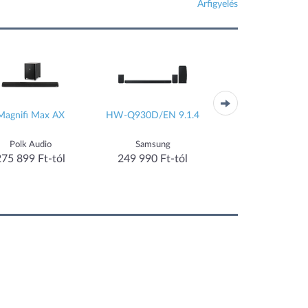
Árfigyelés
Magnifi Max AX
HW-Q930D/EN 9.1.4
HW-Q930C
Polk Audio
Samsung
Samsung
275 899 Ft-tól
249 990 Ft-tól
269 900 Ft-tó