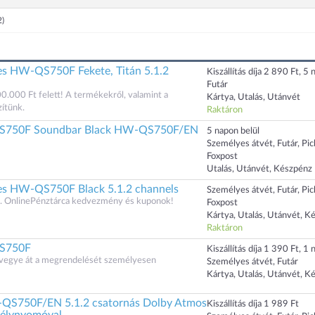
2)
es HW-QS750F Fekete, Titán 5.1.2
Kiszállítás díja 2 890 Ft, 5 n
Futár
00.000 Ft felett! A termékekről, valamint a
Kártya, Utalás, Utánvét
zítünk.
Raktáron
750F Soundbar Black HW-QS750F/EN
5 napon belül
Személyes átvét, Futár, Pi
Foxpost
Utalás, Utánvét, Készpénz
es HW-QS750F Black 5.1.2 channels
Személyes átvét, Futár, Pi
 OnlinePénztárca kedvezmény és kuponok!
Foxpost
Kártya, Utalás, Utánvét, K
Raktáron
S750F
Kiszállítás díja 1 390 Ft, 1 n
s vegye át a megrendelését személyesen
Személyes átvét, Futár
Kártya, Utalás, Utánvét, K
750F/EN 5.1.2 csatornás Dolby Atmos
Kiszállítás díja 1 989 Ft