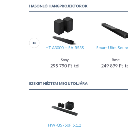
HASONLÓ HANGPROJEKTOROK
BEO Mini (700136)
HT-A3000 + SA-RS3S
Smart Ultra Soun
Sennheiser
Sony
Bose
251 189 Ft-tól
295 790 Ft-tól
249 899 Ft-t
EZEKET NÉZTEM MEG UTOLJÁRA:
HW-QS750F 5.1.2