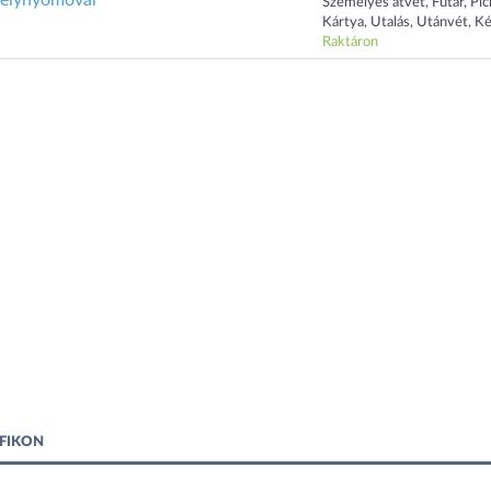
mélynyomóval
Személyes átvét, Futár, Pi
Kártya, Utalás, Utánvét, K
Raktáron
FIKON