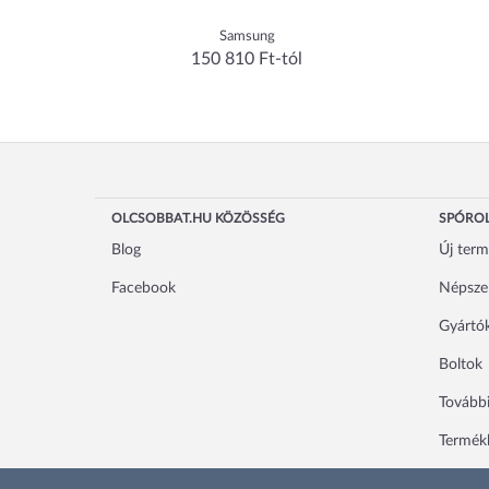
Samsung
150 810 Ft-tól
OLCSOBBAT.HU KÖZÖSSÉG
SPÓROL
Blog
Új ter
Facebook
Népsze
Gyártó
Boltok
További
Termékl