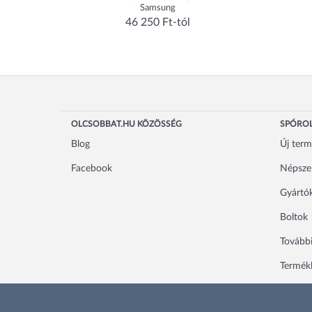
PC1T0H/WW)
Samsung
46 250 Ft-tól
OLCSOBBAT.HU KÖZÖSSÉG
SPÓROL
Blog
Új ter
Facebook
Népsze
Gyártó
Boltok
További
Termékl