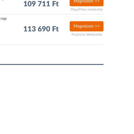
Megnézem >>
109 711 Ft
MegaPlace webáruház
4 nap
Megnézem >>
113 690 Ft
Pepita.hu Webáruház