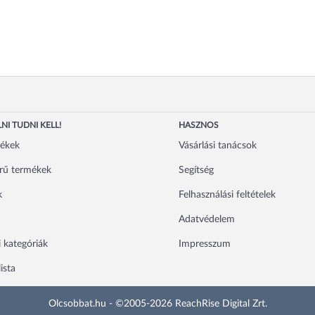
NI TUDNI KELL!
HASZNOS
mékek
Vásárlási tanácsok
rű termékek
Segítség
k
Felhasználási feltételek
Adatvédelem
 kategóriák
Impresszum
ista
Olcsobbat.hu - ©2005-2026 ReachRise Digital Zrt.