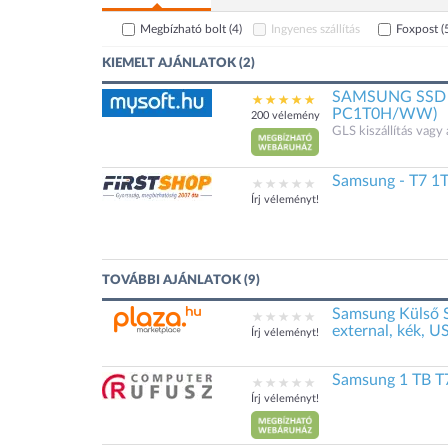
Megbízható bolt
(4)
Ingyenes szállítás
Foxpost
(
KIEMELT AJÁNLATOK (2)
SAMSUNG SSD 1
PC1T0H/WW)
200 vélemény
GLS kiszállítás vagy 
Samsung - T7 
Írj véleményt!
TOVÁBBI AJÁNLATOK (9)
Samsung Külső
external, kék, U
Írj véleményt!
Samsung 1 TB T7
Írj véleményt!