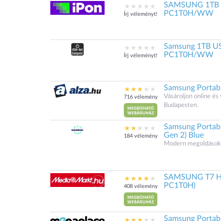
SAMSUNG 1TB T7
PC1T0H/WW
Írj véleményt!
Samsung 1TB US
PC1T0H/WW
Írj véleményt!
Samsung Portab
Vásároljon online é
716 vélemény
Budapesten.
Samsung Portabl
Gen 2) Blue
184 vélemény
Modern megoldások.
SAMSUNG T7 Hor
PC1T0H)
408 vélemény
Samsung Portab