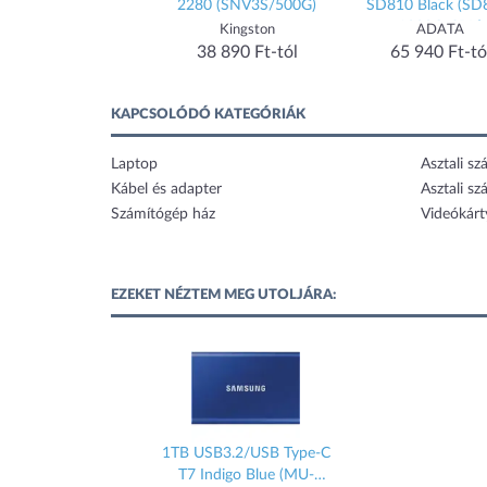
e WD23PURZ
2280 (SNV3S/500G)
SD810 Black (SD810-
1000G-CBK)
Digital
Kingston
ADATA
Ft-tól
38 890 Ft-tól
65 940 Ft-tól
KAPCSOLÓDÓ KATEGÓRIÁK
Laptop
Asztali s
Kábel és adapter
Asztali sz
Számítógép ház
Videókárt
EZEKET NÉZTEM MEG UTOLJÁRA:
1TB USB3.2/USB Type-C
T7 Indigo Blue (MU-