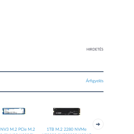
HIRDETÉS
Árfigyelés
 PCIe M.2
1TB M.2 2280 NVMe
Purple 6TB 5400rpm