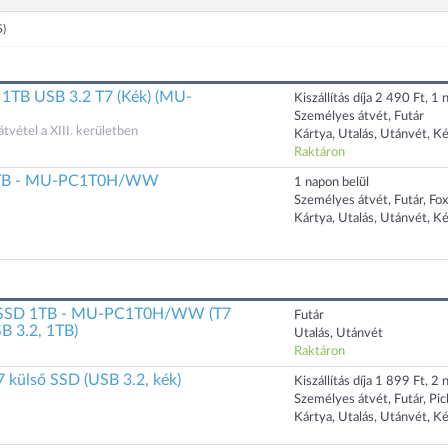
5)
TB USB 3.2 T7 (Kék) (MU-
Kiszállítás díja 2 490 Ft, 1 n
Személyes átvét, Futár
átvétel a XIII. kerületben
Kártya, Utalás, Utánvét, K
Raktáron
1TB - MU-PC1T0H/WW
1 napon belül
Személyes átvét, Futár, Fo
Kártya, Utalás, Utánvét, K
 SSD 1TB - MU-PC1T0H/WW (T7
Futár
SB 3.2, 1TB)
Utalás, Utánvét
Raktáron
 külső SSD (USB 3.2, kék)
Kiszállítás díja 1 899 Ft, 2 n
Személyes átvét, Futár, Pi
Kártya, Utalás, Utánvét, K