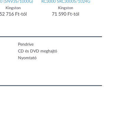
S/1000G)
KC3000 SKC3000S/1024G
SATA-600 256MB
WD64PURZ
ton
Kingston
Western Digital
Ft-tól
71 590 Ft-tól
104 900 Ft-tól
Pendrive
CD és DVD meghajtó
Nyomtató