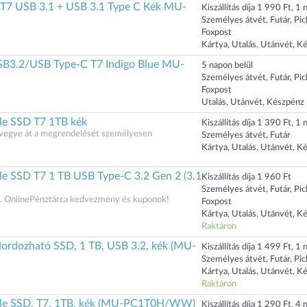
 USB 3.1 + USB 3.1 Type C Kék MU-
Kiszállítás díja 1 990 Ft, 1 n
Személyes átvét, Futár, Pi
Foxpost
Kártya, Utalás, Utánvét, K
B3.2/USB Type-C T7 Indigo Blue MU-
5 napon belül
Személyes átvét, Futár, Pi
Foxpost
Utalás, Utánvét, Készpénz
le SSD T7 1TB kék
Kiszállítás díja 1 390 Ft, 1 n
s vegye át a megrendelését személyesen
Személyes átvét, Futár
Kártya, Utalás, Utánvét, K
e SSD T7 1 TB USB Type-C 3.2 Gen 2 (3.1
Kiszállítás díja 1 960 Ft
Személyes átvét, Futár, Pi
 OnlinePénztárca kedvezmény és kuponok!
Foxpost
Kártya, Utalás, Utánvét, K
Raktáron
dozható SSD, 1 TB, USB 3.2, kék (MU-
Kiszállítás díja 1 499 Ft, 1 n
Személyes átvét, Futár, Pi
Kártya, Utalás, Utánvét, K
Raktáron
le SSD, T7, 1TB, kék (MU-PC1T0H/WW)
Kiszállítás díja 1 290 Ft, 4 n