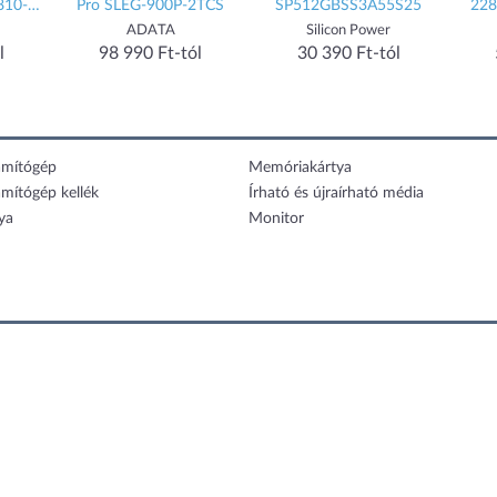
Pro SLEG-900P-2TCS
SP512GBSS3A55S25
2280 (SNV3
ADATA
Silicon Power
Kings
98 990 Ft-tól
30 390 Ft-tól
52 716 
zámítógép
Memóriakártya
ámítógép kellék
Írható és újraírható média
ya
Monitor