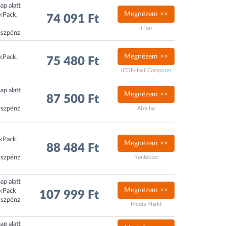
ap alatt
Megnézem >>
ckPack,
74 091 Ft
iPon
észpénz
Megnézem >>
ckPack,
75 480 Ft
ICON-Net Computer
ap alatt
Megnézem >>
87 500 Ft
észpénz
Alza.hu
ckPack,
Megnézem >>
88 484 Ft
észpénz
Kontaktor
ap alatt
Megnézem >>
ckPack
107 999 Ft
észpénz
Media Markt
ap alatt