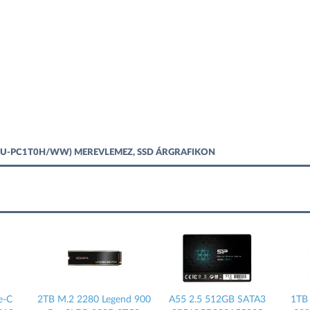
(MU-PC1T0H/WW) MEREVLEMEZ, SSD ÁRGRAFIKON
2TB M.2 2280 Legend 900
A55 2.5 512GB SATA3
1TB NV3 M.2