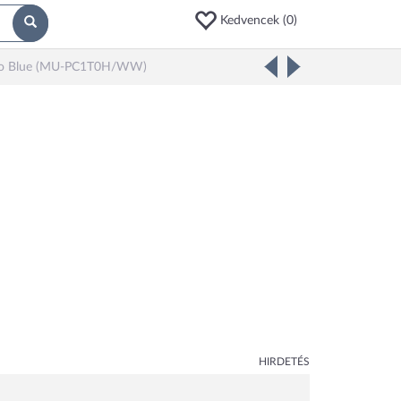
Kedvencek (
0
)
igo Blue (MU-PC1T0H/WW)
HIRDETÉS