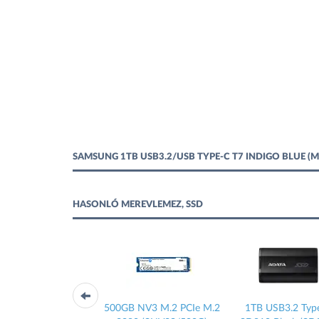
SAMSUNG 1TB USB3.2/USB TYPE-C T7 INDIGO BLUE 
HASONLÓ MEREVLEMEZ, SSD
m SATA-600
500GB NV3 M.2 PCIe M.2
1TB USB3.2 Type-C