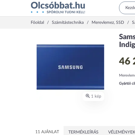
Főoldal
Számítástechnika
Merevlemez, SSD
S
Sams
Ind
46 
Merevlem
Gyártói c
1 kép
11 AJÁNLAT
TERMÉKLEÍRÁS
VÉLEMÉNYEK 