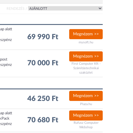
RENDEZÉS /
ap alatt
Megnézem >>
69 990 Ft
észpénz
mysoft.hu
Megnézem >>
xpost
70 000 Ft
First Computer Kft -
észpénz
Számítástechnikai
szaküzlet
Megnézem >>
46 250 Ft
Plaza.hu
ap alatt
Megnézem >>
ckPack
70 680 Ft
Rufusz Computer
észpénz
Webshop