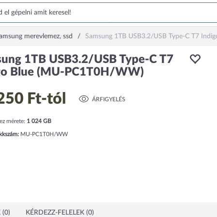
amsung merevlemez, ssd
Samsung 1TB USB3.2/USB Type-C T7 Ind
ung 1TB USB3.2/USB Type-C T7
igo Blue (MU-PC1T0H/WW)
250 Ft
-tól
ÁRFIGYELÉS
ez mérete:
1 024
GB
ikkszám:
MU-PC1T0H/WW
(0)
KÉRDEZZ-FELELEK (0)