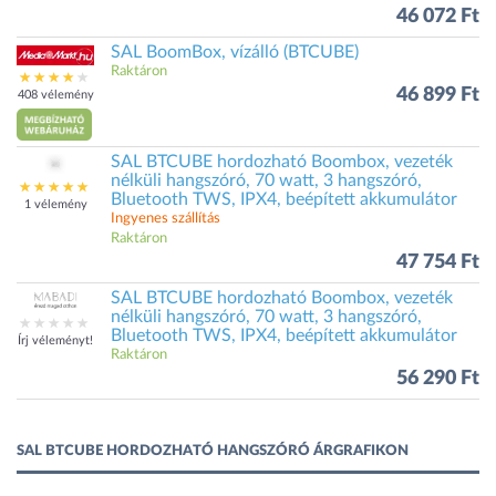
46 072 Ft
SAL BoomBox, vízálló (BTCUBE)
Raktáron
46 899 Ft
408 vélemény
SAL BTCUBE hordozható Boombox, vezeték
nélküli hangszóró, 70 watt, 3 hangszóró,
Bluetooth TWS, IPX4, beépített akkumulátor
1 vélemény
Ingyenes szállítás
Raktáron
47 754 Ft
SAL BTCUBE hordozható Boombox, vezeték
nélküli hangszóró, 70 watt, 3 hangszóró,
Bluetooth TWS, IPX4, beépített akkumulátor
Írj véleményt!
Raktáron
56 290 Ft
SAL BTCUBE HORDOZHATÓ HANGSZÓRÓ ÁRGRAFIKON