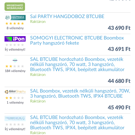
Sal PARTY HANGDOBOZ BTCUBE
Raktáron
43 690 Ft
8 vélemény
SOMOGYI ELECTRONIC BTCUBE Boombox
Party hangszóró fekete
43 691 Ft
Írj véleményt!
SAL BTCUBE hordozható Boombox, vezeték
nélküli hangszóró, 70 watt, 3 hangszóró,
Bluetooth TWS, IPX4, beépített akkumulátor
184 vélemény
Raktáron
44 680 Ft
SAL Boombox, vezeték nélküli hangszóró, 70W,
3 hangszóró, Bluetooth TWS, IPX4 BTCUBE
Raktáron
1 vélemény
45 490 Ft
SAL BTCUBE hordozható Boombox, vezeték
nélküli hangszóró, 70 watt, 3 hangszóró,
Bluetooth TWS, IPX4, beépített akkumulátor
Írj véleményt!
Raktáron