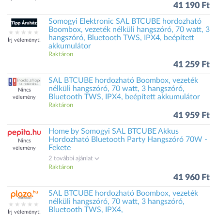
41 190 Ft
Somogyi Elektronic SAL BTCUBE hordozható
Boombox, vezeték nélküli hangszóró, 70 watt, 3
hangszóró, Bluetooth TWS, IPX4, beépített
Írj véleményt!
akkumulátor
Raktáron
41 259 Ft
SAL BTCUBE hordozható Boombox, vezeték
nélküli hangszóró, 70 watt, 3 hangszóró,
Nincs
Bluetooth TWS, IPX4, beépített akkumulátor
vélemény
Raktáron
41 959 Ft
Home by Somogyi SAL BTCUBE Akkus
Hordozható Bluetooth Party Hangszóró 70W -
Nincs
Fekete
vélemény
2 további ajánlat
Raktáron
41 960 Ft
SAL BTCUBE hordozható Boombox, vezeték
nélküli hangszóró, 70 watt, 3 hangszóró,
Bluetooth TWS, IPX4,
Írj véleményt!