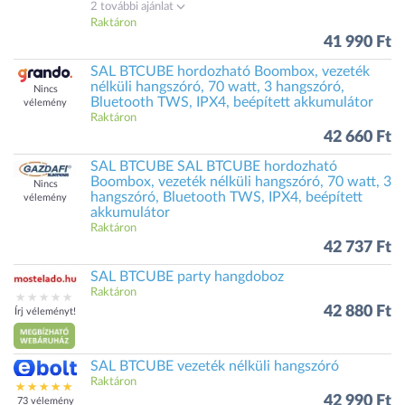
2 további ajánlat
Raktáron
41 990 Ft
SAL BTCUBE hordozható Boombox, vezeték
nélküli hangszóró, 70 watt, 3 hangszóró,
Nincs
Bluetooth TWS, IPX4, beépített akkumulátor
vélemény
Raktáron
42 660 Ft
SAL BTCUBE SAL BTCUBE hordozható
Boombox, vezeték nélküli hangszóró, 70 watt, 3
Nincs
hangszóró, Bluetooth TWS, IPX4, beépített
vélemény
akkumulátor
Raktáron
42 737 Ft
SAL BTCUBE party hangdoboz
Raktáron
42 880 Ft
Írj véleményt!
SAL BTCUBE vezeték nélküli hangszóró
Raktáron
42 990 Ft
73 vélemény