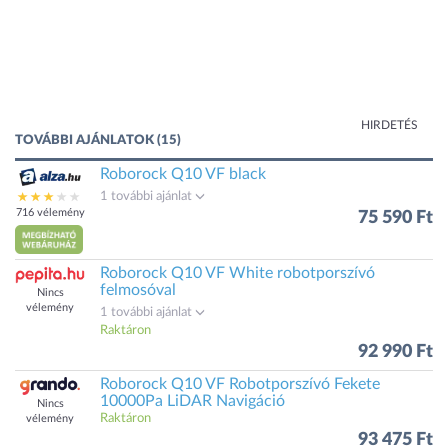
HIRDETÉS
TOVÁBBI AJÁNLATOK (15)
Roborock Q10 VF black
1 további ajánlat
716 vélemény
75 590 Ft
Roborock Q10 VF White robotporszívó
felmosóval
Nincs
vélemény
1 további ajánlat
Raktáron
92 990 Ft
Roborock Q10 VF Robotporszívó Fekete
10000Pa LiDAR Navigáció
Nincs
Raktáron
vélemény
93 475 Ft