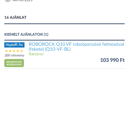
ÁRFIGYELÉS
1 kép
16 AJÁNLAT
KIEMELT AJÁNLATOK (1)
ROBOROCK Q10 VF robotporszívó felmosóval
(fekete) (Q10-VF-BL)
Raktáron
200 vélemény
103 990 Ft