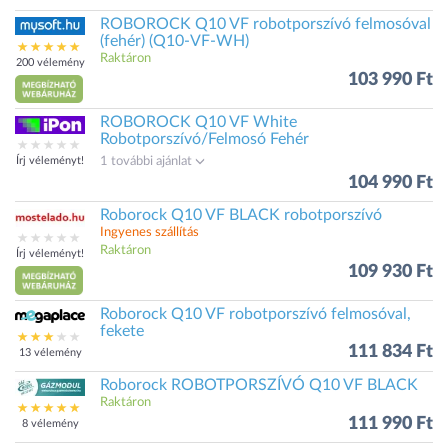
ROBOROCK Q10 VF robotporszívó felmosóval
(fehér) (Q10-VF-WH)
Raktáron
200 vélemény
103 990 Ft
ROBOROCK Q10 VF White
Robotporszívó/Felmosó Fehér
Írj véleményt!
1 további ajánlat
104 990 Ft
Roborock Q10 VF BLACK robotporszívó
Ingyenes szállítás
Raktáron
Írj véleményt!
109 930 Ft
Roborock Q10 VF robotporszívó felmosóval,
fekete
111 834 Ft
13 vélemény
Roborock ROBOTPORSZÍVÓ Q10 VF BLACK
Raktáron
111 990 Ft
8 vélemény