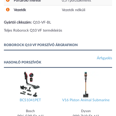
Portároló mérete
0,5
l
porzsákméret
Vezeték
Vezeték nélküli
Gyártói cikkszám:
Q10-VF-BL
Teljes Roborock Q10 VF termékleírás
ROBOROCK Q10 VF PORSZÍVÓ ÁRGRAFIKON
Árfigyelés
HASONLÓ PORSZÍVÓK
BCS1041PET
V16 Piston Animal Submarine
Bosch
Dyson