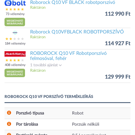
Roborock Q10 VF BLACK robotporszívó
Raktáron
112 990 Ft
73 vélemény
Roborock Q10VFBLACK ROBOTPORSZÍVÓ
Raktáron
114 927 Ft
184 vélemény
ROBOROCK Q10 VF Robotporszívó
felmosóval, fehér
408 vélemény
1 további ajánlat
Raktáron
129 999 Ft
ROBOROCK Q10 VF PORSZÍVÓ TERMÉKLEÍRÁS
Porszívó típusa
Robot
Por tárolása
Porzsák nélküli