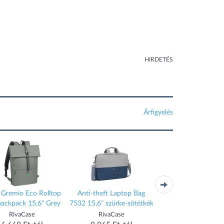
HIRDETÉS
Árfigyelés
 Gremio Eco Rolltop
Anti-theft Laptop Bag
Notebook táska, 16"
backpack 15,6" Grey
7532 15,6" szürke-sötétkék
8940 fekete
RivaCase
RivaCase
RivaCase