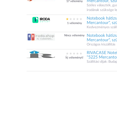
Mercantour, sz
17 vélemény
Széles választék, gy
irodának szüksége l
Notebook hátizs
Mercantour", sz
1 vélemény
Kedvezményes szállít
Notebook hátizs
Nincs vélemény
Mercantour", sz
Országos kiszállítás
RIVACASE Notebo
"5225 Mercantou
Írj véleményt!
Szállítási díjak: Bu