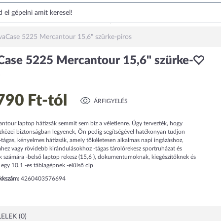
vaCase 5225 Mercantour 15,6" szürke-piros
Case 5225 Mercantour 15,6" szürke-
s
790 Ft
-tól
ÁRFIGYELÉS
ntour laptop hátizsák semmit sem bíz a véletlenre. Úgy tervezték, hogy
szközei biztonságban legyenek, Ön pedig segítségével hatékonyan tudjon
-tágas, kényelmes hátizsák, amely tökéletesen alkalmas napi ingázáshoz,
hez vagy rövidebb kirándulásokhoz -tágas tárolórekesz sportruházat és
k számára -belső laptop rekesz (15,6 ), dokumentumoknak, kiegészítőknek és
 egy 10,1 -es táblagépnek -elülső cip
ikkszám:
4260403576694
ELEK (0)