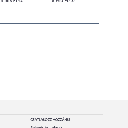
6 668 Ft-tól
8 965 Ft-tól
19 190 Ft-tól
CSATLAKOZZ HOZZÁNK!