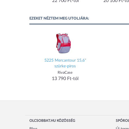
13 762 Ft-tól
22 700 Ft-tól
20 100 Ft-tó
EZEKET NÉZTEM MEG UTOLJÁRA:
5225 Mercantour 15,6"
szürke-piros
RivaCase
13 790 Ft-tól
OLCSOBBAT.HU KÖZÖSSÉG
SPÓROL