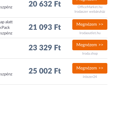
20 632 Ft
észpénz
OfficeMarket.hu
Irodaszer webáruház
ap alatt
Megnézem >>
21 093 Ft
ckPack
észpénz
Irodaoutlet.hu
Megnézem >>
23 329 Ft
Iroda.shop
Megnézem >>
25 002 Ft
észpénz
írószer24