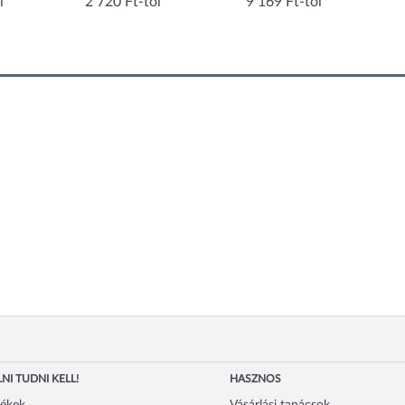
l
2 720 Ft-tól
9 169 Ft-tól
NI TUDNI KELL!
HASZNOS