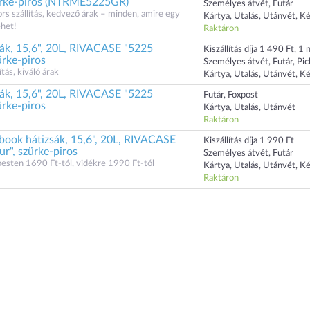
ürke-piros (NTRME5225GR)
Személyes átvét, Futár
ors szállítás, kedvező árak – minden, amire egy
Kártya, Utalás, Utánvét, K
ehet!
Raktáron
ák, 15,6", 20L, RIVACASE "5225
Kiszállítás díja 1 490 Ft, 1 n
ürke-piros
Személyes átvét, Futár, Pi
ás, kiváló árak
Kártya, Utalás, Utánvét, K
ák, 15,6", 20L, RIVACASE "5225
Futár, Foxpost
ürke-piros
Kártya, Utalás, Utánvét
Raktáron
ok hátizsák, 15,6", 20L, RIVACASE
Kiszállítás díja 1 990 Ft
r", szürke-piros
Személyes átvét, Futár
dapesten 1690 Ft-tól, vidékre 1990 Ft-tól
Kártya, Utalás, Utánvét, K
Raktáron