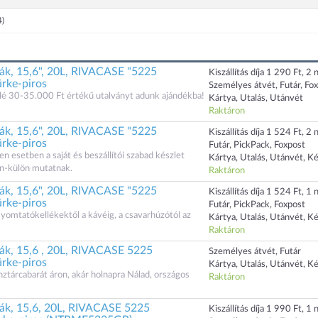
4)
ák, 15,6", 20L, RIVACASE "5225
Kiszállítás díja 1 290 Ft, 2 n
ürke-piros
Személyes átvét, Futár, Fo
lé 30-35.000 Ft értékű utalványt adunk ajándékba!
Kártya, Utalás, Utánvét
Raktáron
ák, 15,6", 20L, RIVACASE "5225
Kiszállítás díja 1 524 Ft, 2 n
ürke-piros
Futár, PickPack, Foxpost
n esetben a saját és beszállítói szabad készlet
Kártya, Utalás, Utánvét, K
n-külön mutatnak.
Raktáron
ák, 15,6", 20L, RIVACASE "5225
Kiszállítás díja 1 524 Ft, 1 n
ürke-piros
Futár, PickPack, Foxpost
yomtatókellékektől a kávéig, a csavarhúzótól az
Kártya, Utalás, Utánvét, K
Raktáron
ák, 15,6 , 20L, RIVACASE 5225
Személyes átvét, Futár
ürke-piros
Kártya, Utalás, Utánvét, K
tárcabarát áron, akár holnapra Nálad, országos
Raktáron
ák, 15,6, 20L, RIVACASE 5225
Kiszállítás díja 1 990 Ft, 1 n