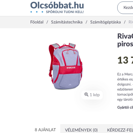
Főoldal
Számítástechnika
Számítógéptáska
Ri
Riva
piro
13 
Ez a Merca
értékes e
dolgozni. 
edzőterem
tornacipő
1 kép
egy tároló
Gyártói c
8 AJÁNLAT
VÉLEMÉNYEK (0)
KÉRDEZZ-FEL