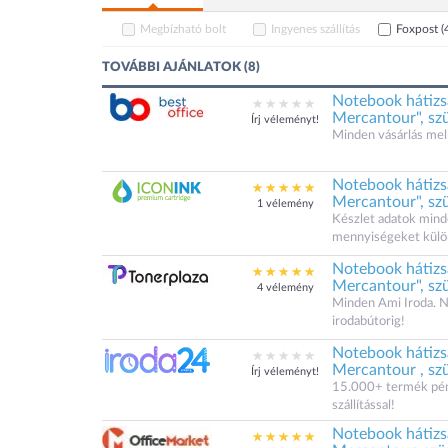
Megbízható bolt
Ingyenes szállítás
Foxpost
(
TOVÁBBI AJÁNLATOK (8)
Notebook hátizs
Mercantour", sz
Írj véleményt!
Minden vásárlás mel
Notebook hátizs
Mercantour", sz
1 vélemény
Készlet adatok minde
mennyiségeket külö
Notebook hátizs
Mercantour", sz
4 vélemény
Minden Ami Iroda. N
irodabútorig!
Notebook hátizs
Mercantour , sz
Írj véleményt!
15.000+ termék pénz
szállítással!
Notebook hátizs