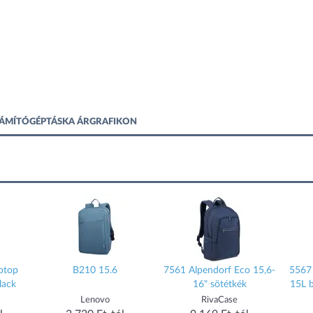
SZÁMÍTÓGÉPTÁSKA ÁRGRAFIKON
ptop
B210 15.6
7561 Alpendorf Eco 15,6-
5567
lack
16" sötétkék
15L 
Lenovo
RivaCase