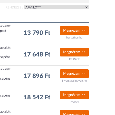
RENDEZÉS /
ap alatt
Megnézem >>
xpost
13 790 Ft
bestoffice.hu
ap alatt
Megnézem >>
17 648 Ft
észpénz
ICONink
ap alatt
Megnézem >>
17 896 Ft
észpénz
Nyomtassingyen.hu
Megnézem >>
észpénz
18 542 Ft
Iroda24
ap alatt
Megnézem >>