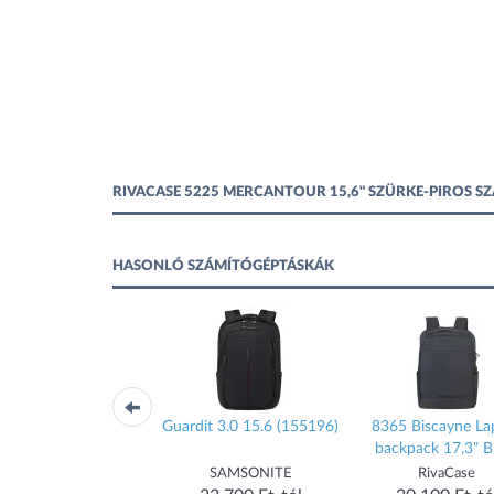
RIVACASE 5225 MERCANTOUR 15,6" SZÜRKE-PIROS 
HASONLÓ SZÁMÍTÓGÉPTÁSKÁK
ka 7760 15.6" fekete
Guardit 3.0 15.6 (155196)
8365 Biscayne La
backpack 17,3" B
RivaCase
SAMSONITE
RivaCase