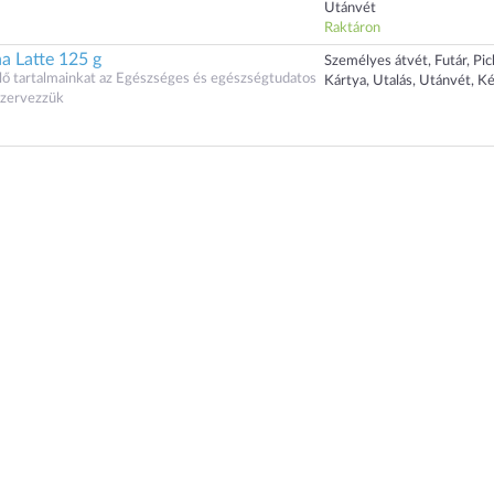
Utánvét
Raktáron
a Latte 125 g
Személyes átvét, Futár, Pi
lő tartalmainkat az Egészséges és egészségtudatos
Kártya, Utalás, Utánvét, K
szervezzük