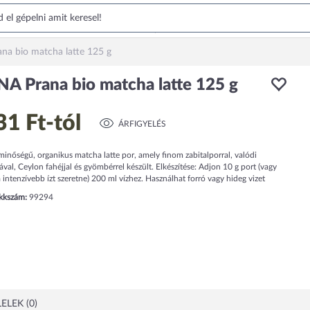
na bio matcha latte 125 g
A Prana bio matcha latte 125 g
31 Ft
-tól
ÁRFIGYELÉS
inőségű, organikus matcha latte por, amely finom zabitalporral, valódi
val, Ceylon fahéjjal és gyömbérrel készült. Elkészítése: Adjon 10 g port (vagy
 intenzívebb ízt szeretne) 200 ml vízhez. Használhat forró vagy hideg vizet
ikkszám:
99294
ELEK (0)