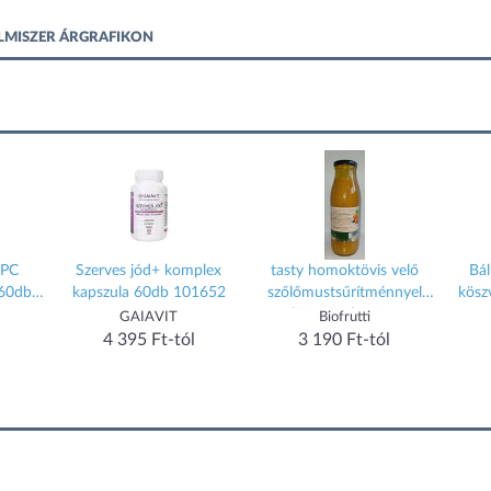
ELMISZER ÁRGRAFIKON
OPC
Szerves jód+ komplex
tasty homoktövis velő
Bál
 60db
kapszula 60db 101652
szőlőmustsűrítménnyel
kösz
(75-25 %) 530 g
GAIAVIT
Biofrutti
4 395 Ft-tól
3 190 Ft-tól