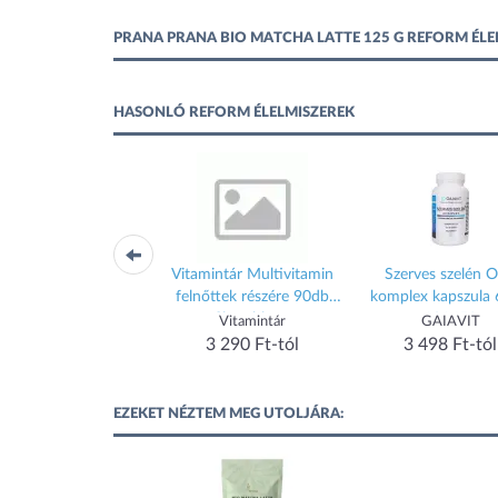
PRANA PRANA BIO MATCHA LATTE 125 G REFORM ÉL
HASONLÓ REFORM ÉLELMISZEREK
intár Multivitamin 50
Vitamintár Multivitamin
Szerves szelén 
en felülieknek 90db
felnőttek részére 90db
komplex kapszula
filmtabletta
filmtabletta
101653
Vitamintár
Vitamintár
GAIAVIT
3 290 Ft-tól
3 290 Ft-tól
3 498 Ft-tól
EZEKET NÉZTEM MEG UTOLJÁRA: