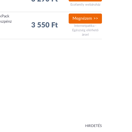
Ecofamily webáruház
ckPack
Megnézem >>
észpénz
3 550 Ft
Internetpatika -
Egészség elérhető
áron!
HIRDETÉS