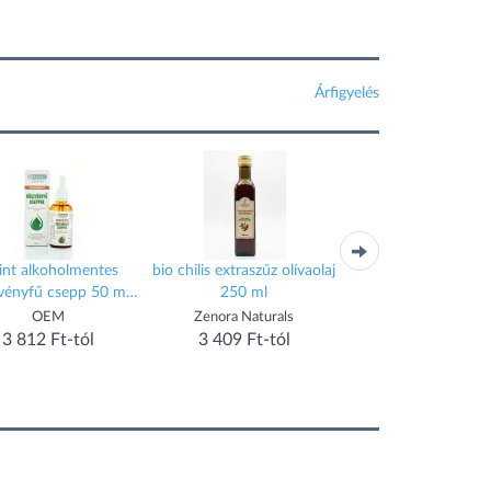
Árfigyelés
int alkoholmentes
bio chilis extraszűz olívaolaj
bio kókuszolaj 50
vényfű csepp 50 ml
250 ml
101871
OEM
Zenora Naturals
Zenora Naturals
3 812 Ft-tól
3 409 Ft-tól
3 229 Ft-tól