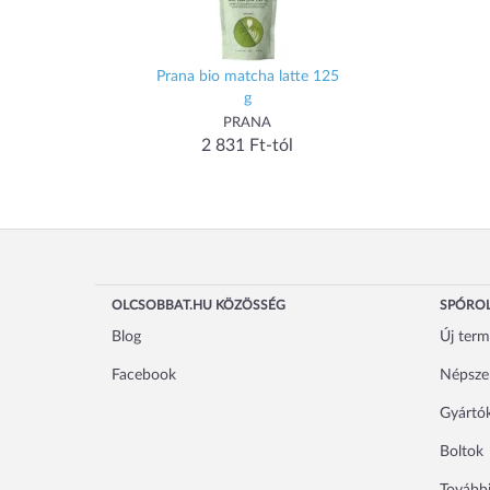
Prana bio matcha latte 125
g
PRANA
2 831 Ft-tól
OLCSOBBAT.HU KÖZÖSSÉG
SPÓROL
Blog
Új ter
Facebook
Népsze
Gyártó
Boltok