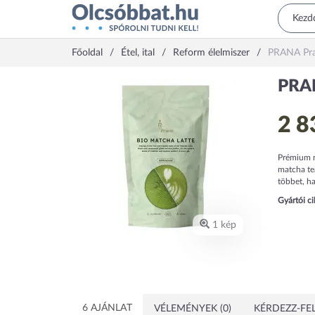
Főoldal
Étel, ital
Reform élelmiszer
PRANA Pra
PRAN
2 8
Prémium m
matcha teá
többet, ha
Gyártói c
1 kép
6 AJÁNLAT
VÉLEMÉNYEK (0)
KÉRDEZZ-FEL