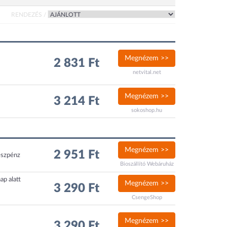
RENDEZÉS /
Megnézem >>
2 831 Ft
netvital.net
Megnézem >>
3 214 Ft
sokoshop.hu
Megnézem >>
2 951 Ft
észpénz
Bioszállító Webáruház
ap alatt
Megnézem >>
3 290 Ft
CsengeShop
Megnézem >>
3 290 Ft