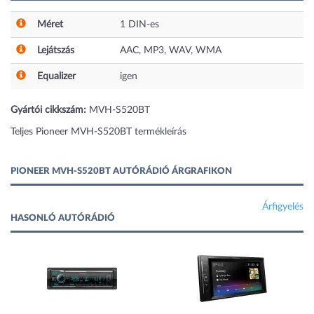
Méret
1 DIN-es
Lejátszás
AAC, MP3, WAV, WMA
Equalizer
igen
Gyártói cikkszám:
MVH-S520BT
Teljes Pioneer MVH-S520BT termékleírás
PIONEER MVH-S520BT AUTÓRÁDIÓ ÁRGRAFIKON
Árfigyelés
HASONLÓ AUTÓRÁDIÓ