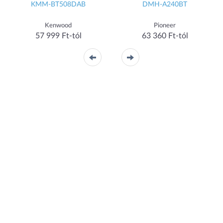
KMM-BT508DAB
DMH-A240BT
Kenwood
Pioneer
57 999 Ft-tól
63 360 Ft-tól