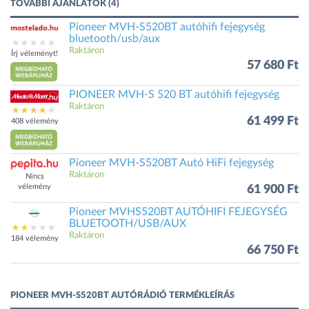
TOVÁBBI AJÁNLATOK (4)
Pioneer MVH-S520BT autóhifi fejegység
bluetooth/usb/aux
Raktáron
Írj véleményt!
57 680 Ft
PIONEER MVH-S 520 BT autóhifi fejegység
Raktáron
61 499 Ft
408 vélemény
Pioneer MVH-S520BT Autó HiFi fejegység
Raktáron
Nincs
vélemény
61 900 Ft
Pioneer MVHS520BT AUTÓHIFI FEJEGYSÉG
BLUETOOTH/USB/AUX
Raktáron
184 vélemény
66 750 Ft
PIONEER MVH-S520BT AUTÓRÁDIÓ TERMÉKLEÍRÁS