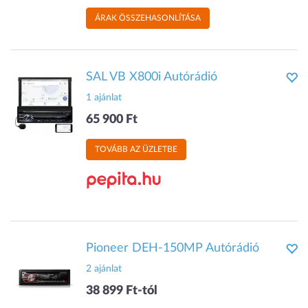
ÁRAK ÖSSZEHASONLÍTÁSA
SAL VB X800i Autórádió
1 ajánlat
65 900 Ft
TOVÁBB AZ ÜZLETBE
Pioneer DEH-150MP Autórádió
2 ajánlat
38 899 Ft-tól