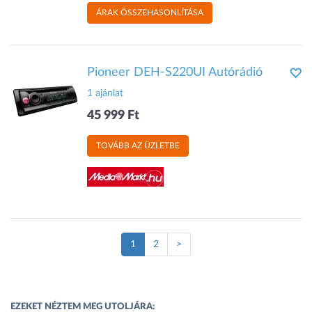
ÁRAK ÖSSZEHASONLÍTÁSA
Pioneer DEH-S220UI Autórádió
1 ajánlat
45 999 Ft
TOVÁBB AZ ÜZLETBE
(Jelenlegi
1
2
>
oldal)
EZEKET NÉZTEM MEG UTOLJÁRA: