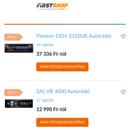
Pioneer DEH-S120UB Autórádió
TOP 1
16 ajánlat
37 336 Ft-tól
ÁRAK ÖSSZEHASONLÍTÁSA
SAL VB 4000 Autórádió
TOP 3
17 ajánlat
12 990 Ft-tól
ÁRAK ÖSSZEHASONLÍTÁSA