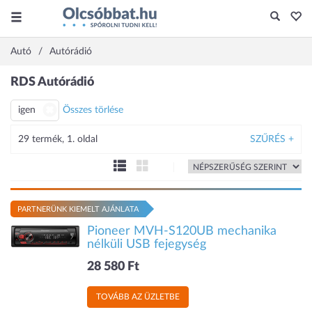
Autó
Autórádió
RDS Autórádió
igen
Összes törlése
29 termék, 1. oldal
SZŰRÉS +
PARTNERÜNK KIEMELT AJÁNLATA
Pioneer MVH-S120UB mechanika
nélküli USB fejegység
28 580 Ft
TOVÁBB AZ ÜZLETBE