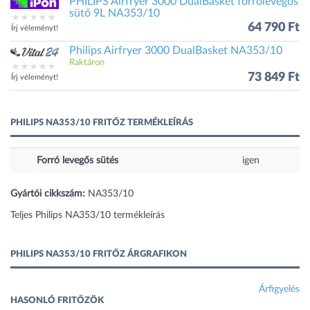
PHILIPS Airfryer 3000 DualBasket forrólevegős
sütő 9L NA353/10
64 790 Ft
Írj véleményt!
Philips Airfryer 3000 DualBasket NA353/10
Raktáron
73 849 Ft
Írj véleményt!
PHILIPS NA353/10 FRITŐZ TERMÉKLEÍRÁS
Forró levegős sütés
igen
Gyártói cikkszám:
NA353/10
Teljes Philips NA353/10 termékleírás
PHILIPS NA353/10 FRITŐZ ÁRGRAFIKON
Árfigyelés
HASONLÓ FRITŐZÖK