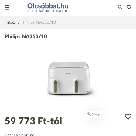
Fritőz
Philips NA353/10
59 773 Ft
-tól