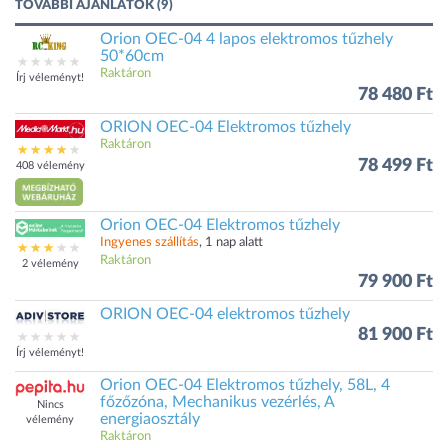
TOVÁBBI AJÁNLATOK (9)
Orion OEC-04 4 lapos elektromos tűzhely
50*60cm
Raktáron
Írj véleményt!
78 480 Ft
ORION OEC-04 Elektromos tűzhely
Raktáron
78 499 Ft
408 vélemény
Orion OEC-04 Elektromos tűzhely
Ingyenes szállítás
, 1 nap alatt
Raktáron
2 vélemény
79 900 Ft
ORION OEC-04 elektromos tűzhely
81 900 Ft
Írj véleményt!
Orion OEC-04 Elektromos tűzhely, 58L, 4
főzőzóna, Mechanikus vezérlés, A
Nincs
energiaosztály
vélemény
Raktáron