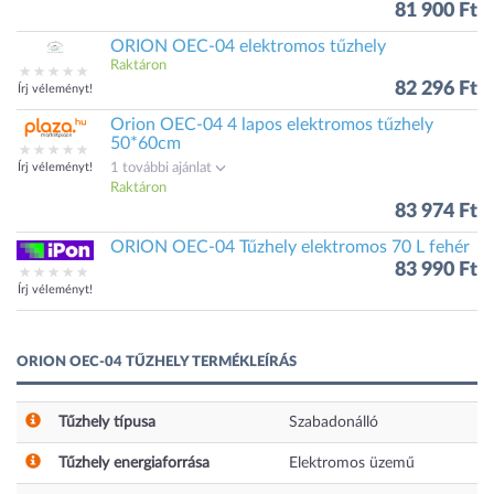
81 900 Ft
ORION OEC-04 elektromos tűzhely
Raktáron
82 296 Ft
Írj véleményt!
Orion OEC-04 4 lapos elektromos tűzhely
50*60cm
Írj véleményt!
1 további ajánlat
Raktáron
83 974 Ft
ORION OEC-04 Tűzhely elektromos 70 L fehér
83 990 Ft
Írj véleményt!
ORION OEC-04 TŰZHELY TERMÉKLEÍRÁS
Tűzhely típusa
Szabadonálló
Tűzhely energiaforrása
Elektromos üzemű