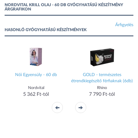
NORDVITAL KRILL OLAJ - 60 DB GYÓGYHATÁSÚ KÉSZÍTMÉNY
ÁRGRAFIKON
Árfigyelés
HASONLÓ GYÓGYHATÁSÚ KÉSZÍTMÉNYEK
Női Egyensúly - 60 db
GOLD - természetes
étrendkiegészítő férfiaknak (6db)
Nordvital
Rhino
5 362 Ft-tól
7 790 Ft-tól