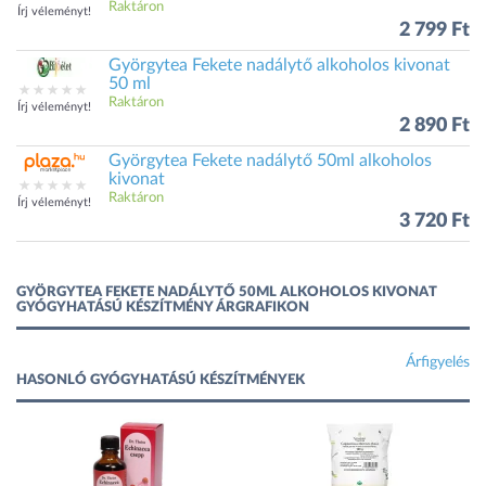
Raktáron
Írj véleményt!
2 799 Ft
Györgytea Fekete nadálytő alkoholos kivonat
50 ml
Raktáron
Írj véleményt!
2 890 Ft
Györgytea Fekete nadálytő 50ml alkoholos
kivonat
Raktáron
Írj véleményt!
3 720 Ft
GYÖRGYTEA FEKETE NADÁLYTŐ 50ML ALKOHOLOS KIVONAT
GYÓGYHATÁSÚ KÉSZÍTMÉNY ÁRGRAFIKON
Árfigyelés
HASONLÓ GYÓGYHATÁSÚ KÉSZÍTMÉNYEK