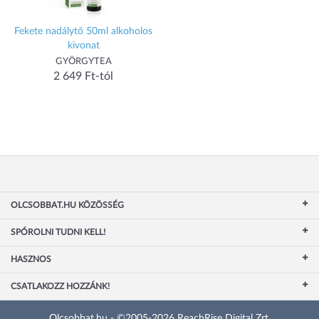
Fekete nadálytő 50ml alkoholos
kivonat
GYÖRGYTEA
2 649 Ft-tól
OLCSOBBAT.HU KÖZÖSSÉG
SPÓROLNI TUDNI KELL!
HASZNOS
CSATLAKOZZ HOZZÁNK!
Olcsobbat.hu - ©2005-2026 ReachRise Digital Zrt.