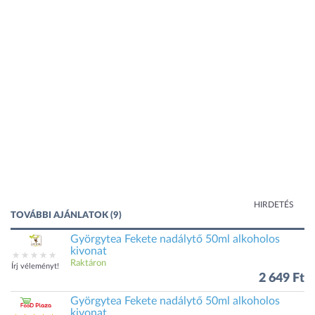
HIRDETÉS
TOVÁBBI AJÁNLATOK (9)
Györgytea Fekete nadálytő 50ml alkoholos
kivonat
Raktáron
Írj véleményt!
2 649 Ft
Györgytea Fekete nadálytő 50ml alkoholos
kivonat