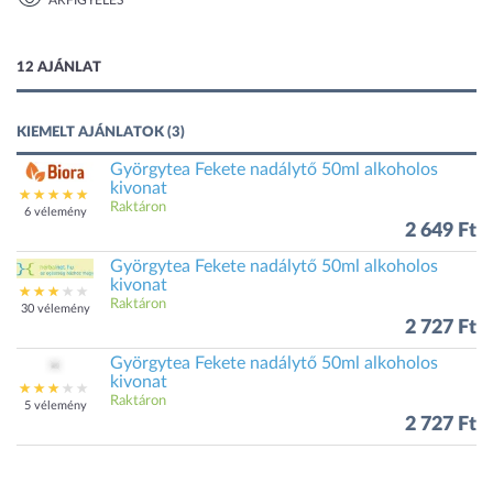
ÁRFIGYELÉS
1 kép
12 AJÁNLAT
KIEMELT AJÁNLATOK (3)
Györgytea Fekete nadálytő 50ml alkoholos
kivonat
Raktáron
6 vélemény
2 649 Ft
Györgytea Fekete nadálytő 50ml alkoholos
kivonat
Raktáron
30 vélemény
2 727 Ft
Györgytea Fekete nadálytő 50ml alkoholos
kivonat
Raktáron
5 vélemény
2 727 Ft