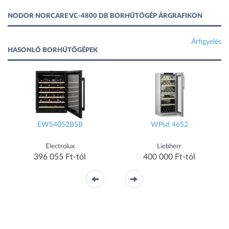
NODOR NORCARE VC-4800 DB BORHŰTŐGÉP ÁRGRAFIKON
Árfigyelés
HASONLÓ BORHŰTŐGÉPEK
EWS4052B5B
WPsd 4652
Electrolux
Liebherr
396 055 Ft-tól
400 000 Ft-tól