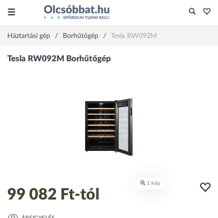
Háztartási gép
Borhűtőgép
Tesla RW092M
99 082 Ft
-tól