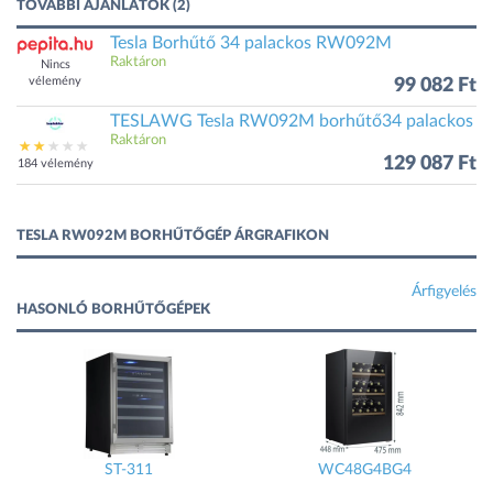
TOVÁBBI AJÁNLATOK (2)
Tesla Borhűtő 34 palackos RW092M
Raktáron
Nincs
vélemény
99 082 Ft
TESLAWG Tesla RW092M borhűtő34 palackos
Raktáron
129 087 Ft
184 vélemény
TESLA RW092M BORHŰTŐGÉP ÁRGRAFIKON
Árfigyelés
HASONLÓ BORHŰTŐGÉPEK
ST-311
WC48G4BG4