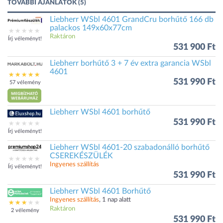
TOVÁBBI AJÁNLATOK (5)
Liebherr WSbl 4601 GrandCru borhűtő 166 db
palackos 149x60x77cm
Raktáron
Írj véleményt!
531 900 Ft
Liebherr borhűtő 3 + 7 év extra garancia WSbl
4601
531 990 Ft
57 vélemény
Liebherr WSbl 4601 borhűtő
531 990 Ft
Írj véleményt!
Liebherr WSbl 4601-20 szabadonálló borhűtő
CSEREKÉSZÜLÉK
Ingyenes szállítás
Írj véleményt!
531 990 Ft
Liebherr WSbl 4601 Borhűtő
Ingyenes szállítás
, 1 nap alatt
Raktáron
2 vélemény
531 990 Ft