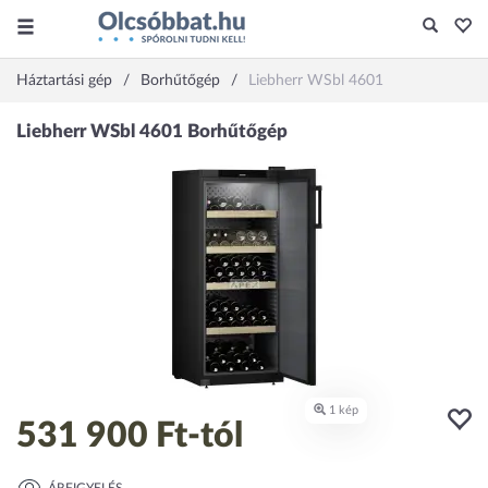
Háztartási gép
Borhűtőgép
Liebherr WSbl 4601
531 900 Ft
-tól