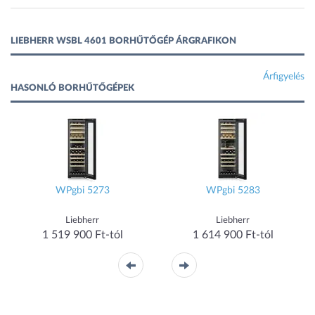
LIEBHERR WSBL 4601 BORHŰTŐGÉP ÁRGRAFIKON
Árfigyelés
HASONLÓ BORHŰTŐGÉPEK
WPgbi 5273
WPgbi 5283
Liebherr
Liebherr
1 519 900 Ft-tól
1 614 900 Ft-tól