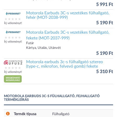
5 991 Ft
Motorola Earbuds 3C-s vezetékes fülhallgató,
fehér (MOT-2038-999)
5 190 Ft
Írj véleményt!
Motorola Earbuds 3C-s vezetékes fülhallgató,
fekete (MOT-2037-999)
Írj véleményt!
Futár
Kártya, Utalás, Utánvét
5 190 Ft
Motorola earbuds 3c-s fülhallgató sztereo
(type-c, mikrofon, felvevő gomb) fekete
5 310 Ft
Írj véleményt!
MOTOROLA EARBUDS 3C-S FÜLHALLGATÓ, FEJHALLGATÓ
TERMÉKLEÍRÁS
Termék típusa
Fülhallgató