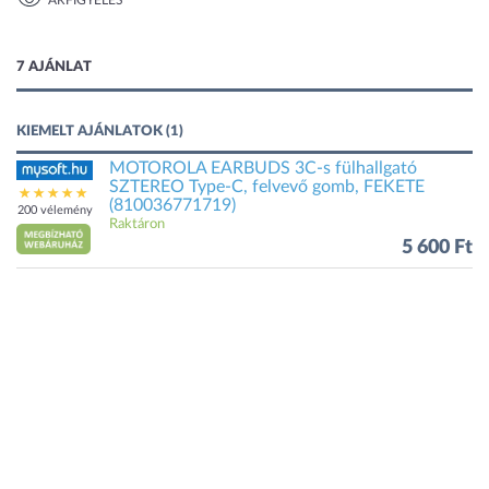
ÁRFIGYELÉS
1 kép
7 AJÁNLAT
KIEMELT AJÁNLATOK (1)
MOTOROLA EARBUDS 3C-s fülhallgató
SZTEREO Type-C, felvevő gomb, FEKETE
(810036771719)
200 vélemény
Raktáron
5 600 Ft