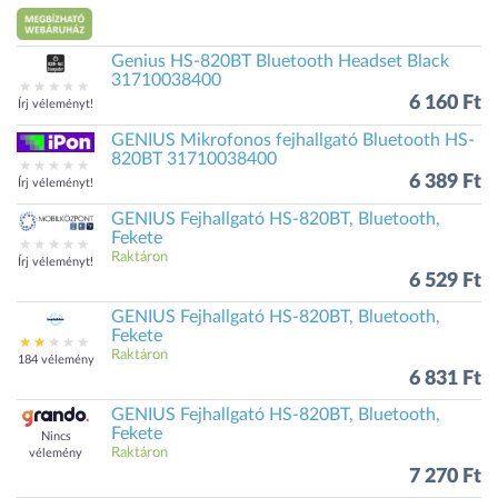
Genius HS-820BT Bluetooth Headset Black
31710038400
6 160 Ft
Írj véleményt!
GENIUS Mikrofonos fejhallgató Bluetooth HS-
820BT 31710038400
6 389 Ft
Írj véleményt!
GENIUS Fejhallgató HS-820BT, Bluetooth,
Fekete
Raktáron
Írj véleményt!
6 529 Ft
GENIUS Fejhallgató HS-820BT, Bluetooth,
Fekete
Raktáron
184 vélemény
6 831 Ft
GENIUS Fejhallgató HS-820BT, Bluetooth,
Fekete
Nincs
Raktáron
vélemény
7 270 Ft