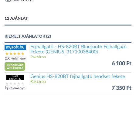
ÁRFIGYELÉS
1 kép
12 AJÁNLAT
KIEMELT AJÁNLATOK (2)
Fejhallgató - HS-820BT Bluetooth Fejhallgató
Fekete (GENIUS_31710038400)
Raktáron
200 vélemény
6 100 Ft
Genius HS-820BT fejhallgató headset fekete
Raktáron
7 350 Ft
Írj véleményt!