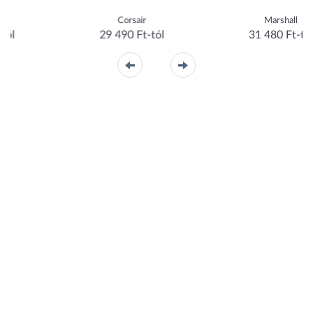
sair
Marshall
JBL
 Ft-tól
31 480 Ft-tól
32 939 F