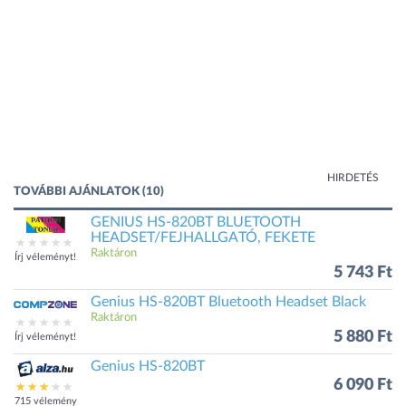
HIRDETÉS
TOVÁBBI AJÁNLATOK (10)
GENIUS HS-820BT BLUETOOTH
HEADSET/FEJHALLGATÓ, FEKETE
Raktáron
Írj véleményt!
5 743 Ft
Genius HS-820BT Bluetooth Headset Black
Raktáron
5 880 Ft
Írj véleményt!
Genius HS-820BT
6 090 Ft
715 vélemény