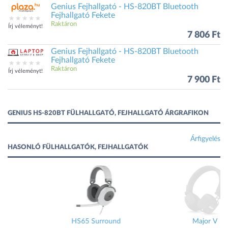
Genius Fejhallgató - HS-820BT Bluetooth
Fejhallgató Fekete
Raktáron
Írj véleményt!
7 806 Ft
Genius Fejhallgató - HS-820BT Bluetooth
Fejhallgató Fekete
Raktáron
Írj véleményt!
7 900 Ft
GENIUS HS-820BT FÜLHALLGATÓ, FEJHALLGATÓ ÁRGRAFIKON
Árfigyelés
HASONLÓ FÜLHALLGATÓK, FEJHALLGATÓK
urround
Major V
Tune Fle