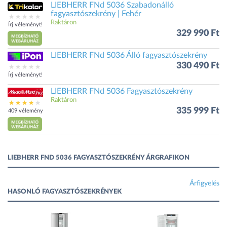
LIEBHERR FNd 5036 Szabadonálló
fagyasztószekrény | Fehér
Raktáron
Írj véleményt!
329 990 Ft
LIEBHERR FNd 5036 Álló fagyasztószekrény
330 490 Ft
Írj véleményt!
LIEBHERR FNd 5036 Fagyasztószekrény
Raktáron
335 999 Ft
409 vélemény
LIEBHERR FND 5036 FAGYASZTÓSZEKRÉNY ÁRGRAFIKON
Árfigyelés
HASONLÓ FAGYASZTÓSZEKRÉNYEK