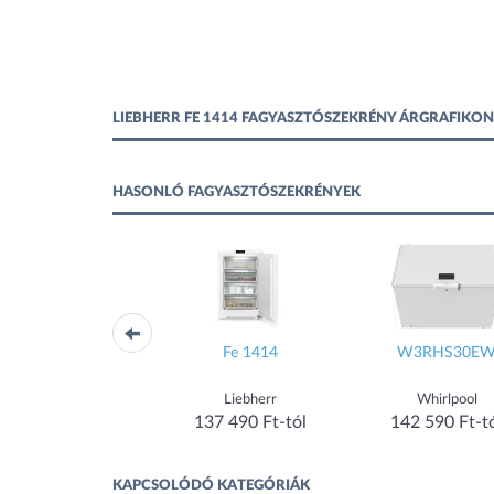
LIEBHERR FE 1414 FAGYASZTÓSZEKRÉNY ÁRGRAFIKON
HASONLÓ FAGYASZTÓSZEKRÉNYEK
FTe554
Fe 1414
W3RHS30EW
Liebherr
Liebherr
Whirlpool
29 590 Ft-tól
137 490 Ft-tól
142 590 Ft-tó
KAPCSOLÓDÓ KATEGÓRIÁK