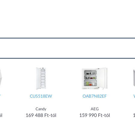
CUS518EW
OAB7N82EF
W
Candy
AEG
l
169 488 Ft-tól
159 990 Ft-tól
1