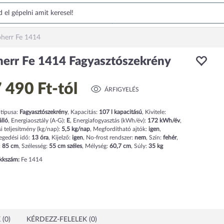
bherr Fe 1414
herr Fe 1414 Fagyasztószekrény
 490 Ft
-tól
ÁRFIGYELÉS
 típusa:
Fagyasztószekrény
,
Kapacitás:
107
l
kapacitású
,
Kivitele:
lló
,
Energiaosztály (A-G):
E
,
Energiafogyasztás (kWh/év):
172
kWh/év
,
i teljesítmény (kg/nap):
5,5
kg/nap
,
Megfordítható ajtók:
igen
,
egedési idő:
13
óra
,
Kijelző:
igen
,
No-frost rendszer:
nem
,
Szín:
fehér
,
:
85
cm
,
Szélesség:
55
cm
széles
,
Mélység:
60,7
cm
,
Súly:
35
kg
ikkszám:
Fe 1414
(0)
KÉRDEZZ-FELELEK (0)