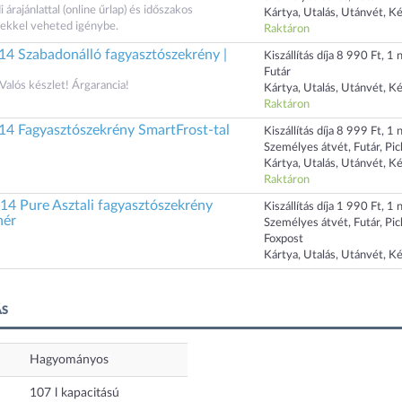
rajánlattal (online űrlap) és időszakos
Kártya, Utalás, Utánvét, K
kkel veheted igénybe.
Raktáron
4 Szabadonálló fagyasztószekrény |
Kiszállítás díja 8 990 Ft, 1 n
Futár
 Valós készlet! Árgarancia!
Kártya, Utalás, Utánvét, K
Raktáron
4 Fagyasztószekrény SmartFrost-tal
Kiszállítás díja 8 999 Ft, 1 n
Személyes átvét, Futár, Pi
Kártya, Utalás, Utánvét, K
Raktáron
4 Pure Asztali fagyasztószekrény
Kiszállítás díja 1 990 Ft, 1 n
hér
Személyes átvét, Futár, Pi
Foxpost
Kártya, Utalás, Utánvét, K
ÁS
Hagyományos
107
l
kapacitású