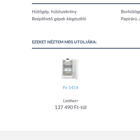
Hűtőgép, hűtőszekrény
Borhűtőg
Beépíthető gépek kiegészítői
Papírárú,
EZEKET NÉZTEM MEG UTOLJÁRA:
Fe 1414
Liebherr
137 490 Ft-tól