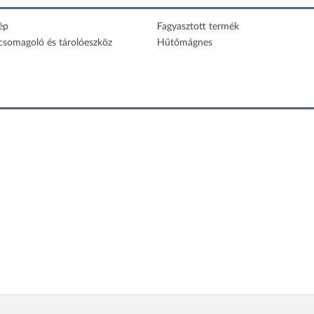
ép
Fagyasztott termék
 csomagoló és tárolóeszköz
Hűtőmágnes