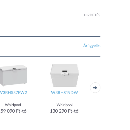
HIRDETÉS
Árfigyelés
3RHS37EW2
W3RHS19DW
Fdgd 1404
Whirlpool
Whirlpool
Liebherr
59 090 Ft-tól
130 290 Ft-tól
157 990 Ft-tól