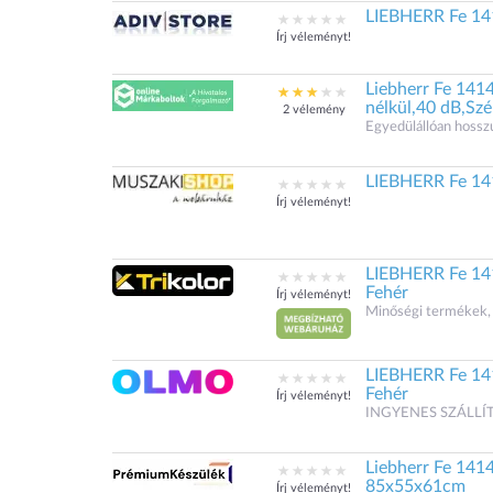
LIEBHERR Fe 141
Írj véleményt!
Liebherr Fe 141
nélkül,40 dB,Sz
2 vélemény
Egyedülállóan hoss
LIEBHERR Fe 141
Írj véleményt!
LIEBHERR Fe 141
Fehér
Írj véleményt!
Minőségi termékek, 
LIEBHERR Fe 141
Fehér
Írj véleményt!
INGYENES SZÁLLÍT
Liebherr Fe 141
85x55x61cm
Írj véleményt!