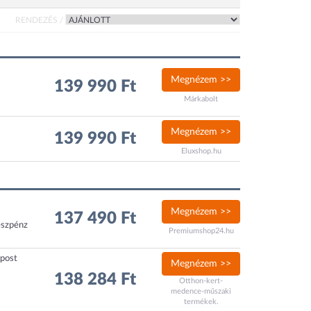
RENDEZÉS /
Megnézem >>
139 990 Ft
Márkabolt
Megnézem >>
139 990 Ft
Eluxshop.hu
Megnézem >>
137 490 Ft
észpénz
Premiumshop24.hu
xpost
Megnézem >>
138 284 Ft
Otthon-kert-
medence-műszaki
termékek.