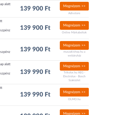
ap alatt
Megnézem >>
139 900 Ft
Adivstore
tt
Megnézem >>
139 900 Ft
észpénz
Online Márkaboltok
Megnézem >>
139 900 Ft
észpénz
muszakishop.hu a
webáruház
ap alatt
Megnézem >>
139 990 Ft
Trikolor.hu AEG -
észpénz
Electrolux - Bosch
Szaküzlet
tt
Megnézem >>
139 990 Ft
OLMO.hu
Megnézem >>