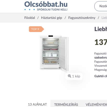
Főoldal
Háztartási gép
Fagyasztószekrény
Lie
Lieb
TOP 9
137
Fagyasztó
szabadoná
Fagyasztás
Visszamel
Magasság
1 kép
Gyártói c
13 AJÁNLAT
TERMÉKLEÍRÁS
VÉLEMÉNYEK 