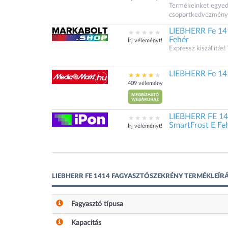
Termékeinket egyedi á
csoportkedvezménye
LIEBHERR Fe 141
Fehér
Írj véleményt!
Expressz kiszállítás!
LIEBHERR Fe 141
409 vélemény
LIEBHERR FE 141
SmartFrost E Fe
Írj véleményt!
LIEBHERR FE 1414 FAGYASZTÓSZEKRÉNY TERMÉKLEÍR
Fagyasztó típusa
Kapacitás