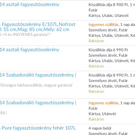
4 asztali fagyasztószekrény
Kiszállítás díja 8 900 Ft, 1 n
Futár
Kártya, Utalás, Utánvét
4 Fagyasztószekrény E/107L,Nofrost
Ingyenes szállítás
, 1 nap ala
él: 55 cm,Mag: 85 cm,Mély: 62 cm
Személyes átvét, Futár
zú +5 év INGYENES garancia*!
Kártya, Utalás, Utánvét, K
Raktáron
4 asztali fagyasztószekrény
Kiszállítás díja 6 990 Ft
Személyes átvét, Futár
Kártya, Utalás, Utánvét, K
Raktáron
4 Szabadonálló fagyasztószekrény |
Kiszállítás díja 8 990 Ft, 1 n
Személyes átvét, Futár
Országos házhozszállítás, magyar garancia!
Kártya, Utalás, Utánvét, K
Raktáron
4 Szabadonálló fagyasztószekrény |
Ingyenes szállítás
, 1 nap ala
Futár
ÁS !
Kártya, Utánvét
Raktáron
4 Pure fagyasztószekrény fehér 107L
4 napon belül
Személyes átvét, Futár