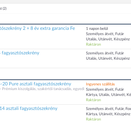
st
(2)
tószekrény 2 + 8 év extra garancia Fe
1 napon belül
Személyes átvét, Futár
Utalás, Utánvét, Készpénz
Raktáron
4 fagyasztószekrény
Személyes átvét, Futár
Utalás, Utánvét, Készpénz
-20 Pure asztali fagyasztószekrény
Ingyenes szállítás
Prémium kiszolgálás, szakértői tanácsadás, egyedi
Személyes átvét, Futár
Kártya, Utalás, Utánvét, K
Raktáron
4 asztali fagyasztószekrény
Személyes átvét, Futár, Fo
Kártya, Utánvét, Készpénz
Raktáron