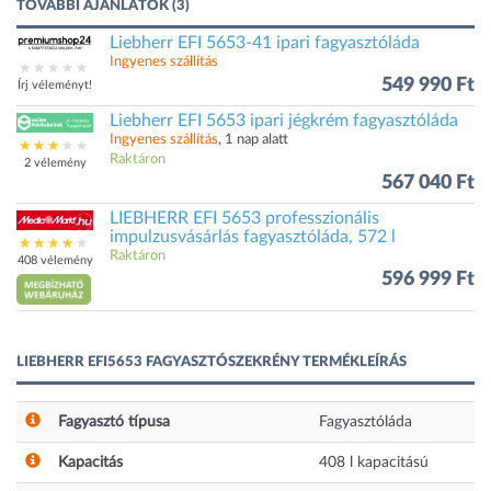
TOVÁBBI AJÁNLATOK (3)
Liebherr EFI 5653-41 ipari fagyasztóláda
Ingyenes szállítás
549 990 Ft
Írj véleményt!
Liebherr EFI 5653 ipari jégkrém fagyasztóláda
Ingyenes szállítás
, 1 nap alatt
Raktáron
2 vélemény
567 040 Ft
LIEBHERR EFI 5653 professzionális
impulzusvásárlás fagyasztóláda, 572 l
Raktáron
408 vélemény
596 999 Ft
LIEBHERR EFI5653 FAGYASZTÓSZEKRÉNY TERMÉKLEÍRÁS
Fagyasztó típusa
Fagyasztóláda
Kapacitás
408
l
kapacitású