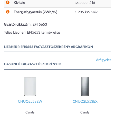
Kivitele
szabadonálló
Energiafogyasztás (kWh/év)
1 205
kWh/év
Gyártói cikkszám:
EFI 5653
Teljes Liebherr EFI5653 termékleírás
LIEBHERR EFI5653 FAGYASZTÓSZEKRÉNY ÁRGRAFIKON
Árfigyelés
HASONLÓ FAGYASZTÓSZEKRÉNYEK
CNUQ2L58EW
CNUQ2L513EX
Candy
Candy