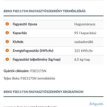
BEKO FSE1175N FAGYASZTÓSZEKRÉNY TERMÉKLEÍRÁS
Fagyasztó típusa
Hagyományos
Kapacitás
95
l
kapacitású
Kivitele
szabadonálló
Energiafogyasztás (kWh/év)
121
kWh/év
Fagyasztási teljesítmény (kg/nap)
6,5
kg/nap
Gyártói cikkszám:
FSE1175N
Teljes Beko FSE1175N termékleírás
BEKO FSE1175N FAGYASZTÓSZEKRÉNY ÁRGRAFIKON
Árfigyelés