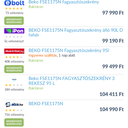
Beko FSE1175N fagyasztószekrény
Raktáron
97 990 Ft
73 vélemény
BEKO FSE1175N Fagyasztószekrény álló 90L D
fehér
99 190 Ft
Írj véleményt!
BEKO FSE1175N Fagyasztószekrény 95l
Ingyenes szállítás
, 1 nap alatt
Raktáron
408 vélemény
99 499 Ft
Beko FSE1175N FAGYASZTÓSZEKRÉNY 3
REKESZ 95 L
Raktáron
184 vélemény
104 411 Ft
BEKO FSE1175N
104 990 Ft
716 vélemény