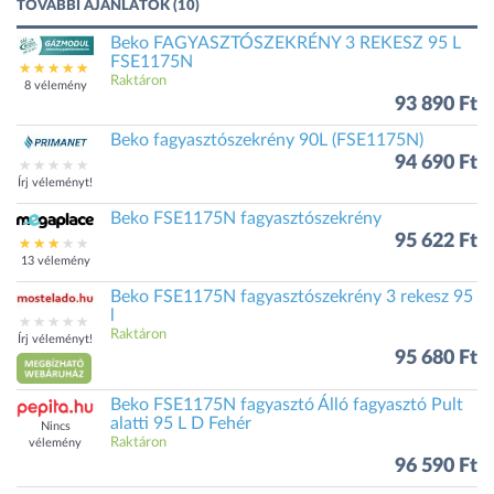
TOVÁBBI AJÁNLATOK (10)
Beko FAGYASZTÓSZEKRÉNY 3 REKESZ 95 L
FSE1175N
Raktáron
8 vélemény
93 890 Ft
Beko fagyasztószekrény 90L (FSE1175N)
94 690 Ft
Írj véleményt!
Beko FSE1175N fagyasztószekrény
95 622 Ft
13 vélemény
Beko FSE1175N fagyasztószekrény 3 rekesz 95
l
Raktáron
Írj véleményt!
95 680 Ft
Beko FSE1175N fagyasztó Álló fagyasztó Pult
alatti 95 L D Fehér
Nincs
Raktáron
vélemény
96 590 Ft