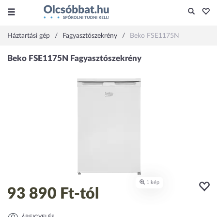
Háztartási gép
Fagyasztószekrény
Beko FSE1175N
93 890 Ft
-tól