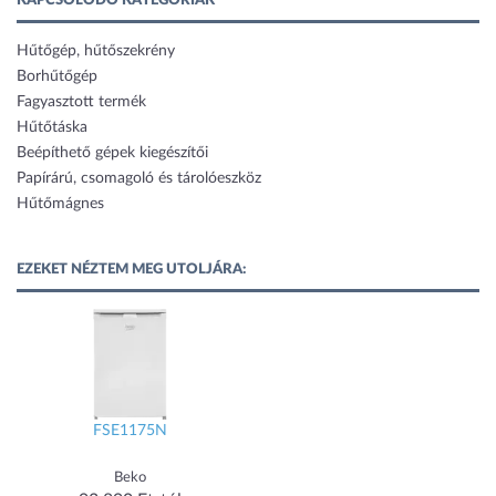
KAPCSOLÓDÓ KATEGÓRIÁK
Hűtőgép, hűtőszekrény
Borhűtőgép
Fagyasztott termék
Hűtőtáska
Beépíthető gépek kiegészítői
Papírárú, csomagoló és tárolóeszköz
Hűtőmágnes
EZEKET NÉZTEM MEG UTOLJÁRA:
FSE1175N
Beko