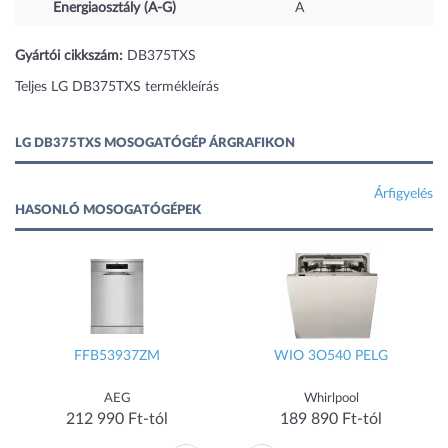
Energiaosztály (A-G)
A
Gyártói cikkszám:
DB375TXS
Teljes LG DB375TXS termékleírás
LG DB375TXS MOSOGATÓGÉP ÁRGRAFIKON
Árfigyelés
HASONLÓ MOSOGATÓGÉPEK
FFB53937ZM
WIO 3O540 PELG
AEG
Whirlpool
212 990 Ft-tól
189 890 Ft-tól