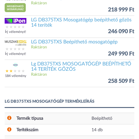
Raktáron
218 999 Ft
LG DB375TXS Mosogatógép beépíthető gőzös
14 teríték
246 090 Ft
Írj véleményt!
LG DB375TXS Beépíthető mosogatógép
Raktáron
249 990 Ft
Írj véleményt!
Lg DB375TXS MOSOGATÓGÉP BEÉPÍTHETŐ
14 TERÍTÉK GŐZÖS
Raktáron
184 vélemény
258 509 Ft
LG DB375TXS MOSOGATÓGÉP TERMÉKLEÍRÁS
Termék típusa
Beépíthető
Terítékszám
14
db