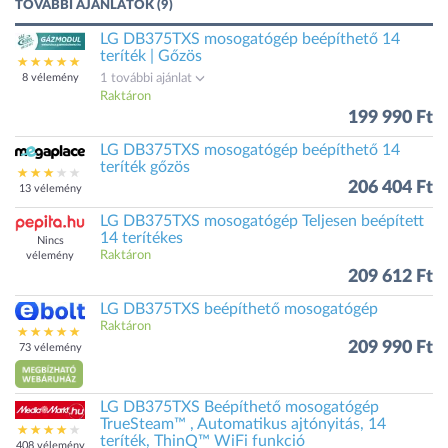
TOVÁBBI AJÁNLATOK (9)
LG DB375TXS mosogatógép beépíthető 14
teríték | Gőzös
8 vélemény
1 további ajánlat
Raktáron
199 990 Ft
LG DB375TXS mosogatógép beépíthető 14
teríték gőzös
206 404 Ft
13 vélemény
LG DB375TXS mosogatógép Teljesen beépített
14 terítékes
Nincs
Raktáron
vélemény
209 612 Ft
LG DB375TXS beépíthető mosogatógép
Raktáron
209 990 Ft
73 vélemény
LG DB375TXS Beépíthető mosogatógép
TrueSteam™ , Automatikus ajtónyitás, 14
teríték, ThinQ™ WiFi funkció
408 vélemény